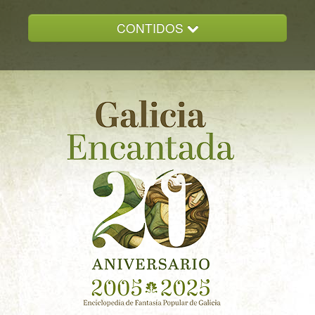
CONTIDOS
INICIO
GALICIA ENCANTADA
DOCUMENTACION
NOVAS
CONTACTO