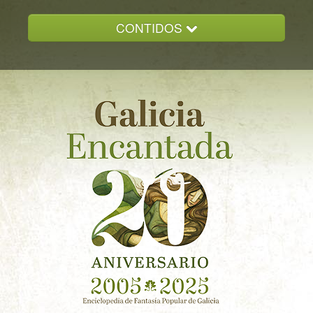
CONTIDOS
INICIO
GALICIA ENCANTADA
DOCUMENTACION
NOVAS
CONTACTO