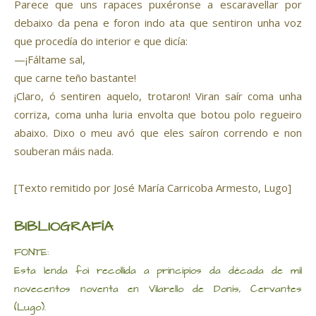
Parece que uns rapaces puxéronse a escaravellar por
debaixo da pena e foron indo ata que sentiron unha voz
que procedía do interior e que dicía:
—¡Fáltame sal,
que carne teño bastante!
¡Claro, ó sentiren aquelo, trotaron! Viran saír coma unha
corriza, coma unha luria envolta que botou polo regueiro
abaixo. Dixo o meu avó que eles saíron correndo e non
souberan máis nada.
[Texto remitido por José María Carricoba Armesto, Lugo]
BIBLIOGRAFÍA
FONTE:
Esta lenda foi recollida a principios da década de mil
novecentos noventa en Vilarello de Donís, Cervantes
(Lugo).