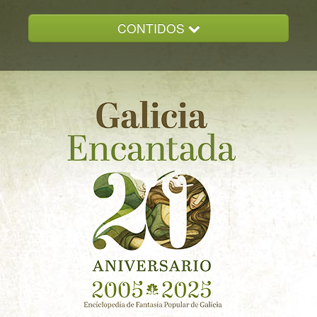
CONTIDOS
INICIO
GALICIA ENCANTADA
DOCUMENTACION
NOVAS
CONTACTO