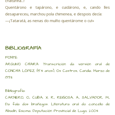
criaturiña...!
Quentárono e tapárono, e cuidárono, e, cando lles
desapareceu, marchou pola chimenea, e despois decía:
—¡Tataratá, as nenas do muíño quentárome o cu!»
BIBLIOGRAFÍA
FONTE:
ARQUIVO CHAIRA: Transcrición da versión oral de
CONCHA LÓPEZ (54 anos), Os Castros, Candia. Marzo de
1993.
Bibliografía:
CARNERO, O., CUBA, X. R., REIGOSA, A., SALVADOR, M.,
Da fala dos brañegos. Literatura oral do concello de
Abadín, Excma. Deputación Provincial de Lugo, 2004