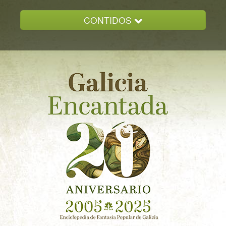
CONTIDOS
INICIO
GALICIA ENCANTADA
DOCUMENTACION
NOVAS
CONTACTO