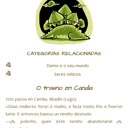
CATEGORÍAS RELACIONADAS
Demo e o seu mundo
Seres míticos
O trasno en Candia
Isto pasou en Candia, Abadín (Lugo):
»Dúas mulleres foron ó muíño, e facía moito frío e fixeron
lume. E entonces baixou un neniño desnudo:
—¡Ai, pobriño, quen este neniño abandonaría! ¡Ai,