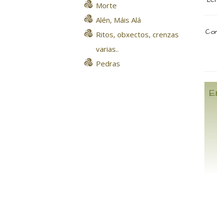
Morte
Alén, Máis Alá
Com
Ritos, obxectos, crenzas
varias..
Pedras
E