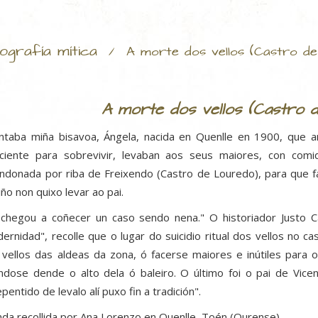
ografía mítica
/
A morte dos vellos (Castro d
A morte dos vellos (Castro 
ntaba miña bisavoa, Ángela, nacida en Quenlle en 1900, que an
iciente para sobrevivir, levaban aos seus maiores, con com
ndonada por riba de Freixendo (Castro de Louredo), para que fa
iño non quixo levar ao pai.
 chegou a coñecer un caso sendo nena." O historiador Justo Ca
ernidad", recolle que o lugar do suicidio ritual dos vellos no 
 vellos das aldeas da zona, ó facerse maiores e inútiles para o
ándose dende o alto dela ó baleiro. O último foi o pai de Vice
epentido de levalo alí puxo fin a tradición".
da recollida por Ana Lorenzo en Quenlle, Toén (Ourense)