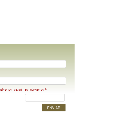
adro os seguintes números*:
ENVIAR