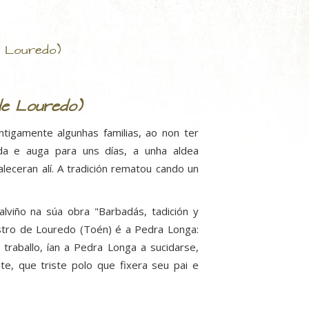
e Louredo)
de Louredo)
tigamente algunhas familias, ao non ter
ida e auga para uns días, a unha aldea
leceran alí. A tradición rematou cando un
lviño na súa obra "Barbadás, tadición y
castro de Louredo (Toén) é a Pedra Longa:
 traballo, ían a Pedra Longa a sucidarse,
nte, que triste polo que fixera seu pai e