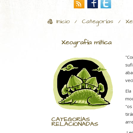
Inicio
Categorías
Xe
/
/
Xeografía mítica
"Co
suf
aba
vec
Ela
mod
"os
tir
CATEGORÍAS
arr
RELACIONADAS
Len