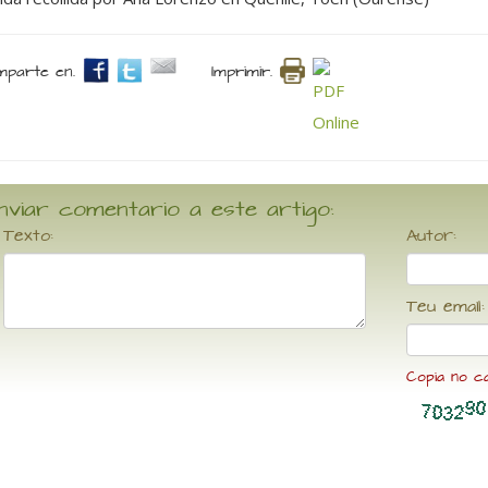
parte en.
Imprimir.
nviar comentario a este artigo:
Texto:
Autor:
Teu email:
Copia no c