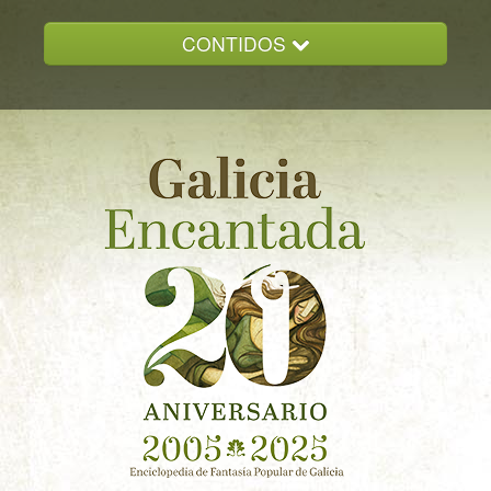
CONTIDOS
INICIO
GALICIA ENCANTADA
DOCUMENTACION
NOVAS
CONTACTO