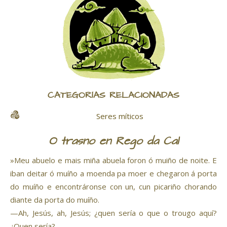
CATEGORÍAS RELACIONADAS
Seres míticos
O trasno en Rego da Cal
»Meu abuelo e mais miña abuela foron ó muiño de noite. E
iban deitar ó muíño a moenda pa moer e chegaron á porta
do muíño e encontráronse con un, cun picariño chorando
diante da porta do muíño.
—Ah, Jesús, ah, Jesús; ¿quen sería o que o trougo aquí?
¿Quen sería?