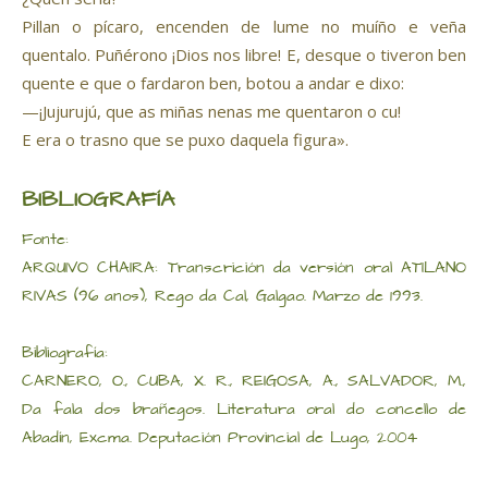
Pillan o pícaro, encenden de lume no muíño e veña
quentalo. Puñérono ¡Dios nos libre! E, desque o tiveron ben
quente e que o fardaron ben, botou a andar e dixo:
—¡Jujurujú, que as miñas nenas me quentaron o cu!
E era o trasno que se puxo daquela figura».
BIBLIOGRAFÍA
Fonte:
ARQUIVO CHAIRA: Transcrición da versión oral ATILANO
RIVAS (96 anos), Rego da Cal, Galgao. Marzo de 1993.
Bibliografía:
CARNERO, O., CUBA, X. R., REIGOSA, A., SALVADOR, M.,
Da fala dos brañegos. Literatura oral do concello de
Abadín, Excma. Deputación Provincial de Lugo, 2004