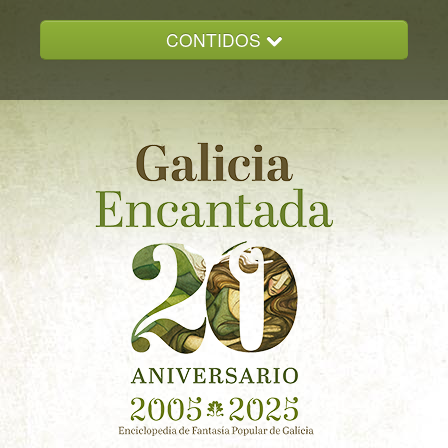
CONTIDOS
INICIO
GALICIA ENCANTADA
DOCUMENTACION
NOVAS
CONTACTO