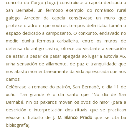
concello do Corgo (Lugo) construíuse a capela dedicada a
San Bernabé, un fermoso exemplo do románico rural
galego. Arredor da capela consérvase un muro que
protexe o adro e que noutros tempos delimitaba tamén o
espazo dedicado a camposanto. O conxunto, enclavado no
medio dunha fermosa carballeira, entre os muros de
defensa do antigo castro, ofrece ao visitante a sensación
de estar, a pesar de pasar apegada ao lugar a autovía A6,
unha sensación de aillamento, de paz e tranquilidade que
nos afasta momentaneamente da vida apresurada que nos
damos.
Celébrase a romaxe do patrón, San Bernabé, o día 11 de
xuño. Tan grande é o día santo que "No día de San
Bernabé, nin os paxaros moven os ovos do niño" (para a
descrición e interpretación dos rituais que se practican
véxase o traballo de
J. M. Blanco Prado
que se cita ba
bibliografía).