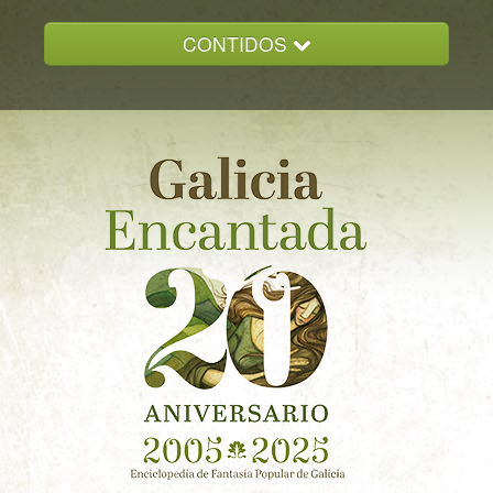
CONTIDOS
INICIO
GALICIA ENCANTADA
DOCUMENTACION
NOVAS
CONTACTO