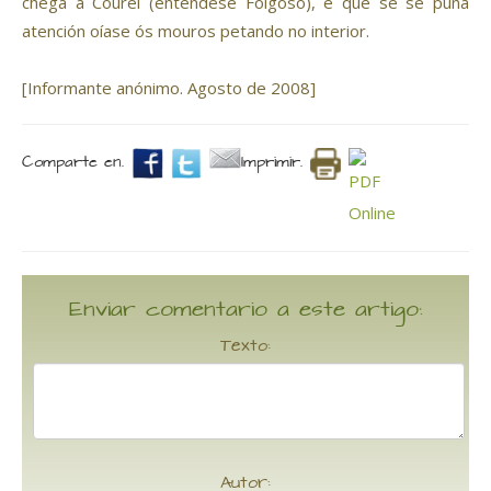
chega a Courel (enténdese Folgoso), e que se se puña
atención oíase ós mouros petando no interior.
[Informante anónimo. Agosto de 2008]
Comparte en.
Imprimir.
Enviar comentario a este artigo:
Texto:
Autor: