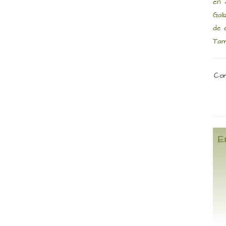
en 
Gal
de 
Tam
Com
E