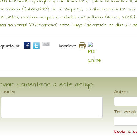
«Un fenómeno geológico y una tradición», Galicia Diplomática III, 
iza máxica (Galaxia,1999), de V. Vaqueiro, e unha recreación das
encantos, mouros, serpes e cidades mergullladas (Xerais, 2006) 
én no xornal "
El Progreso"
, serie Lugo Encantado, os días 27 
parte en.
Imprimir.
nviar comentario a este artigo:
Texto:
Autor:
Teu email:
Copia no c