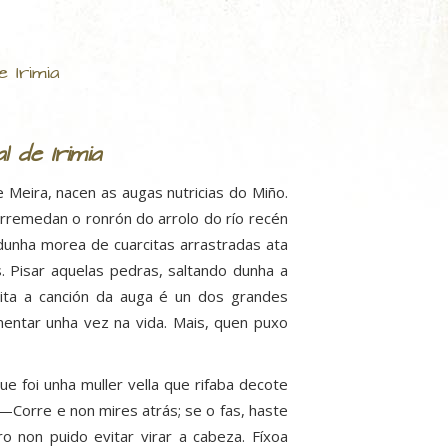
 Irimia
 de Irimia
 Meira, nacen as augas nutricias do Miño.
rremedan o ronrón do arrolo do río recén
 dunha morea de cuarcitas arrastradas ata
s. Pisar aquelas pedras, saltando dunha a
ita a canción da auga é un dos grandes
entar unha vez na vida. Mais, quen puxo
e foi unha muller vella que rifaba decote
 —Corre e non mires atrás; se o fas, haste
 non puido evitar virar a cabeza. Fíxoa