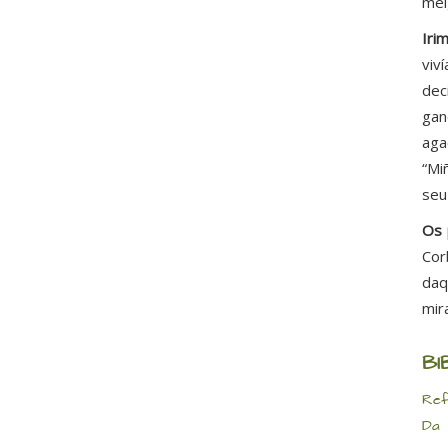
mei
Iri
viv
dec
gan
aga
“Mi
seu
Os 
Cor
daq
mir
BI
Ref
Da 