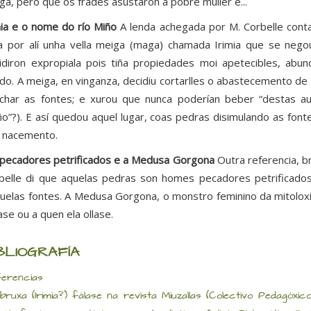
ga, pero que os frades asustaron á pobre muller e...
mia e o nome do río Miño
A lenda achegada por M. Corbelle con
ía por alí unha vella meiga (maga) chamada Irimia que se nego
idiron expropiala pois tiña propiedades moi apetecibles, ab
do. A meiga, en vinganza, decidiu cortarlles o abastecemento d
char as fontes; e xurou que nunca poderían beber “destas au
ño”?). E así quedou aquel lugar, coas pedras disimulando as fon
 nacemento.
pecadores petrificados e a Medusa Gorgona
Outra referencia, b
belle di que aquelas pedras son homes pecadores petrificados
uelas fontes. A Medusa Gorgona, o monstro feminino da mitolox
ase ou a quen ela ollase.
BLIOGRAFÍA
erencias
bruxa (Irimia?) fálase na revista Miuzallas (Colectivo Pedagóx