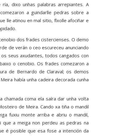
 ría, dixo unhas palabras arrepiantes. A
comezaron a guindarlle pedras sobre a
lle atinou en mal sitio, fíxolle afociñar e
apidado.
cenobio dos frades cistercienses. O demo
tarde de verán o ceo escureceu anunciando
e os seus axudantes, todos cangados con
abaixo o cenobio. Os frades comezaron a
igura de Bernardo de Claraval; os demos
Meira había unha cadeira decorada cunha
a chamada coma ela saíra dar unha volta
steiro de Meira. Cando xa tiña o mandil
iga fuxiu monte arriba e abriu o mandil,
di que a meiga non perdeu as pedras na
 que é posible que esa fose a intención da