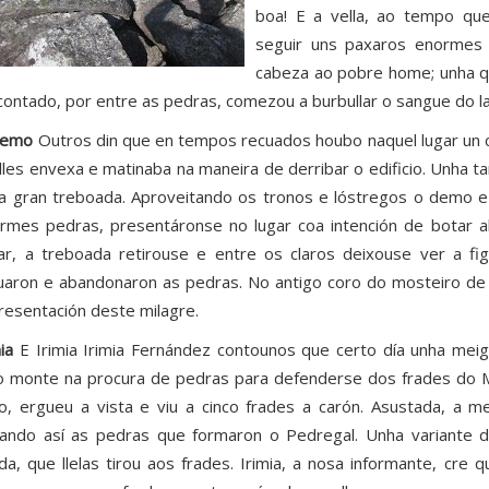
boa! E a vella, ao tempo que
seguir uns paxaros enormes 
cabeza ao pobre home; unha que 
contado, por entre as pedras, comezou a burbullar o sangue do l
demo
Outros din que en tempos recuados houbo naquel lugar un 
alles envexa e matinaba na maneira de derribar o edificio. Unha 
a gran treboada. Aproveitando os tronos e lóstregos o demo 
rmes pedras, presentáronse no lugar coa intención de botar 
ar, a treboada retirouse e entre os claros deixouse ver a f
uaron e abandonaron as pedras. No antigo coro do mosteiro de 
resentación deste milagre.
ia
E Irimia Irimia Fernández contounos que certo día unha meig
o monte na procura de pedras para defenderse dos frades do Mo
o, ergueu a vista e viu a cinco frades a carón. Asustada, a me
cando así as pedras que formaron o Pedregal. Unha variante 
ida, que llelas tirou aos frades. Irimia, a nosa informante, cre