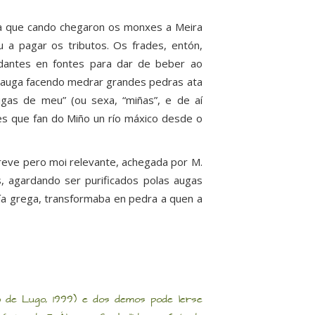
ta que cando chegaron os monxes a Meira
u a pagar os tributos. Os frades, entón,
undantes en fontes para dar de beber ao
e auga facendo medrar grandes pedras ata
gas de meu” (ou sexa, “miñas”, e de aí
tes que fan do Miño un río máxico desde o
reve pero moi relevante, achegada por M.
, agardando ser purificados polas augas
ía grega, transformaba en pedra a quen a
ico de Lugo, 1999) e dos demos pode lerse