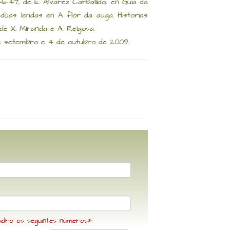
46-47, de E. Álvarez Carballido, en Guía da
 dúas lendas en A flor da auga. Historias
de X. Miranda e A. Reigosa.
de setembro e 4 de outubro de 2009.
adro os seguintes números*: