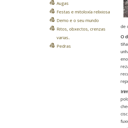
Augas
Festas e mitoloxía relixiosa
Demo e o seu mundo
de 
Ritos, obxectos, crenzas
O 
varias..
tíñ
Pedras
unh
eno
rez
rec
rep
Irim
pol
che
cis
fux