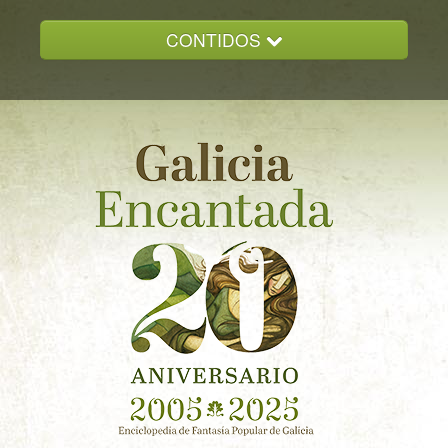
CONTIDOS
INICIO
GALICIA ENCANTADA
DOCUMENTACION
NOVAS
CONTACTO