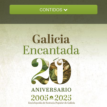
CONTIDOS
INICIO
GALICIA ENCANTADA
DOCUMENTACION
NOVAS
CONTACTO