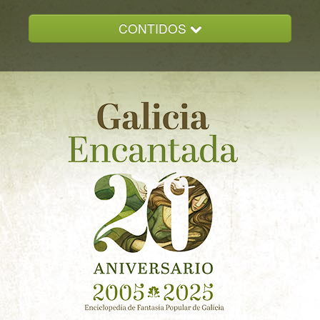
CONTIDOS
INICIO
GALICIA ENCANTADA
DOCUMENTACION
NOVAS
CONTACTO