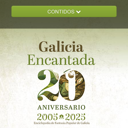
CONTIDOS
INICIO
GALICIA ENCANTADA
DOCUMENTACION
NOVAS
CONTACTO