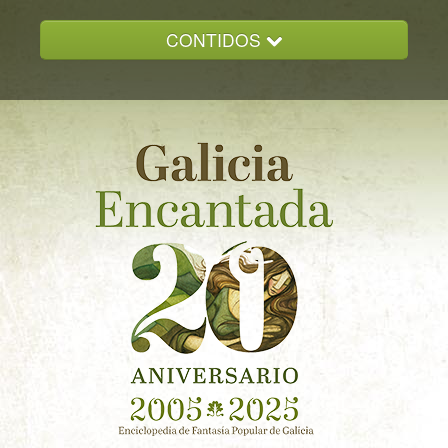
CONTIDOS
INICIO
GALICIA ENCANTADA
DOCUMENTACION
NOVAS
CONTACTO