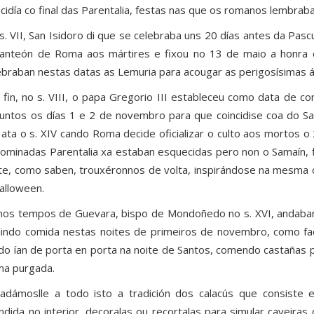
ncidía co final das Parentalia, festas nas que os romanos lembrab
s. VII, San Isidoro di que se celebraba uns 20 días antes da Pas
anteón de Roma aos mártires e fixou no 13 de maio a honra
ebraban nestas datas as Lemuria para acougar as perigosísimas
 fin, no s. VIII, o papa Gregorio III estableceu como data de 
untos os días 1 e 2 de novembro para que coincidise coa do Sa
 ata o s. XIV cando Roma decide oficializar o culto aos mortos
ominadas Parentalia xa estaban esquecidas pero non o Samaín, fi
te, como saben, trouxéronnos de volta, inspirándose na mesma ce
alloween.
nos tempos de Guevara, bispo de Mondoñedo no s. XVI, andaban
indo comida nestas noites de primeiros de novembro, como fa
do ían de porta en porta na noite de Santos, comendo castañas 
ma purgada.
adámoslle a todo isto a tradición dos calacús que consiste e
ndida no interior, decoralas ou recortalas para simular caveir