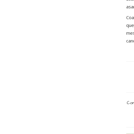
asa
Coa
que
mes
can
Com