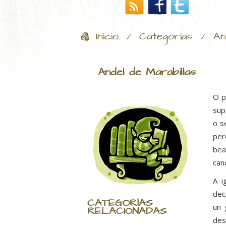
Inicio
Categorías
An
/
/
Andel de Marabillas
O p
sup
o s
per
bea
can
A i
dec
CATEGORÍAS
un 
RELACIONADAS
des