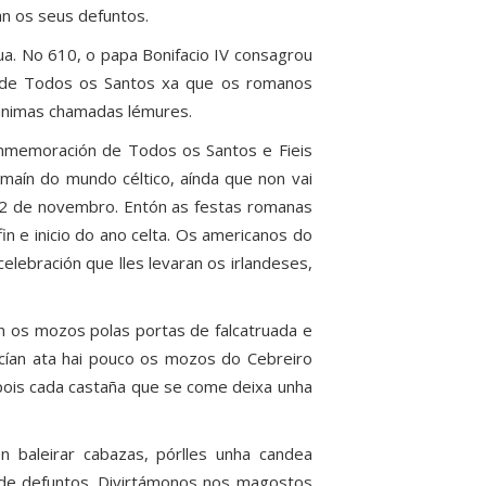
an os seus defuntos.
cua. No 610, o papa Bonifacio IV consagrou
 de Todos os Santos xa que os romanos
 ánimas chamadas lémures.
conmemoración de Todos os Santos e Fieis
maín do mundo céltico, aínda que non vai
 o 2 de novembro. Entón as festas romanas
n e inicio do ano celta. Os americanos do
lebración que lles levaran os irlandeses,
 os mozos polas portas de falcatruada e
cían ata hai pouco os mozos do Cebreiro
pois cada castaña que se come deixa unha
n baleirar cabazas, pórlles unha candea
as de defuntos. Divirtámonos nos magostos