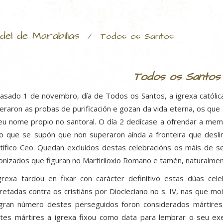
del de Marabillas
/
Todos os Santos
Todos os Santos
asado 1 de novembro, día de Todos os Santos, a igrexa católica 
eraron as probas de purificación e gozan da vida eterna, os que
eu nome propio no santoral. O día 2 dedícase a ofrendar a memo
o que se supón que non superaron aínda a fronteira que deslin
tífico Ceo. Quedan excluídos destas celebracións os máis de s
onizados que figuran no Martiriloxio Romano e tamén, naturalmen
grexa tardou en fixar con carácter definitivo estas dúas cel
retadas contra os cristiáns por Diocleciano no s. IV, nas que mo
gran número destes perseguidos foron considerados mártire
tes mártires a igrexa fixou como data para lembrar o seu ex