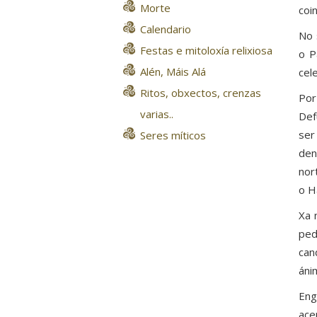
Morte
coi
Calendario
No 
Festas e mitoloxía relixiosa
o P
Alén, Máis Alá
cel
Ritos, obxectos, crenzas
Por
varias..
Def
ser
Seres míticos
den
nor
o H
Xa 
ped
can
áni
Eng
ace