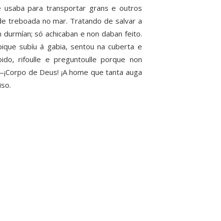
 usaba para transportar grans e outros
e treboada no mar. Tratando de salvar a
n durmían; só achicaban e non daban feito.
ique subíu á gabia, sentou na cuberta e
do, rifoulle e preguntoulle porque non
—¡Corpo de Deus! ¡A home que tanta auga
iso.