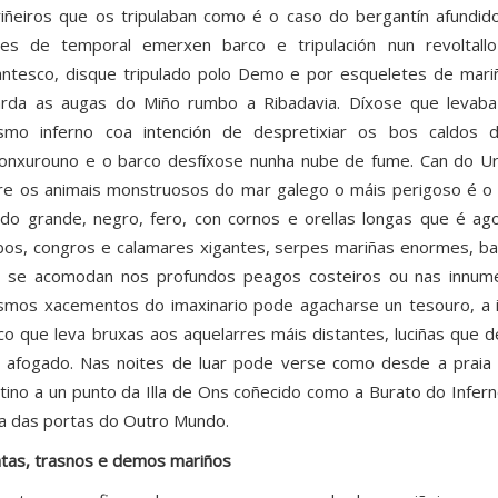
iñeiros que os tripulaban como é o caso do bergantín afundido
tes de temporal emerxen barco e tripulación nun revoltal
antesco, disque tripulado polo Demo e por esqueletes de mar
rda as augas do Miño rumbo a Ribadavia. Díxose que levab
mo inferno coa intención de despretixiar os bos caldos
onxurouno e o barco desfíxose nunha nube de fume. Can do Ur
re os animais monstruosos do mar galego o máis perigoso é o
ido grande, negro, fero, con cornos e orellas longas que é a
bos, congros e calamares xigantes, serpes mariñas enormes, balea
 se acomodan nos profundos peagos costeiros ou nas innume
mos xacementos do imaxinario pode agacharse un tesouro, a 
co que leva bruxas aos aquelarres máis distantes, luciñas que 
 afogado. Nas noites de luar pode verse como desde a prai
tino a un punto da Illa de Ons coñecido como a Burato do Infern
a das portas do Outro Mundo.
atas, trasnos e demos mariños