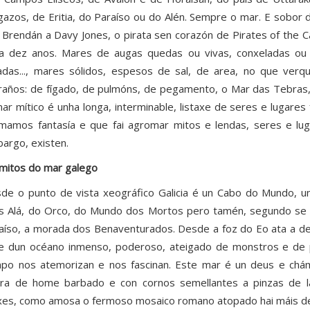
gazos, de Eritia, do Paraíso ou do Alén. Sempre o mar. E sobor
 Brendán a Davy Jones, o pirata sen corazón de Pirates of the 
a dez anos. Mares de augas quedas ou vivas, conxeladas ou m
ladas..., mares sólidos, espesos de sal, de area, no que ver
raños: de fígado, de pulmóns, de pegamento, o Mar das Tebras,
ar mítico é unha longa, interminable, listaxe de seres e lugar
mamos fantasía e que fai agromar mitos e lendas, seres e lu
argo, existen.
mitos do mar galego
de o punto de vista xeográfico Galicia é un Cabo do Mundo, un
s Alá, do Orco, do Mundo dos Mortos pero tamén, segundo se m
aíso, a morada dos Benaventurados. Desde a foz do Eo ata a de
de dun océano inmenso, poderoso, ateigado de monstros e de p
po nos atemorizan e nos fascinan. Este mar é un deus e chá
ura de home barbado e con cornos semellantes a pinzas de la
xes, como amosa o fermoso mosaico romano atopado hai máis de 