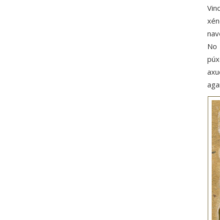
Vin
xén
nav
No 
púx
axu
aga