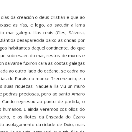
ías da creación o deus cristián e que ao
xase as rías, e logo, ao sacudir a lama
 mar galego. Illas reais (Cíes, Sálvora,
 Atlántida desaparecida baixo as ondas por
igos habitantes daquel continente, do que
s que sobresaen do mar, restos de muros e
n salvarse fuxiron cara as costas galegas
ituada ao outro lado do océano, se cadra no
encias do Paraíso o monxe Trecenzonio; e a
úas riquezas. Naquela illa viu un muro
 e pedras preciosas, pero ao santo Amaro
a. Cando regresou ao punto de partida, o
s humanos. E aínda veremos cos ollos do
teiro, e os illotes da Enseada do Ézaro
 do asolagamento da cidade de Duio, mais