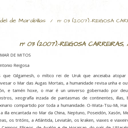
del de Marabillas
/
nº 03 (2007).-REIGOSA CARR
nº 03 (2007).-REIGOSA CARREIRAS, A
 MAR DE MITOS
ntonio Reigosa
 que Gilgamesh, o mítico rei de Uruk que anceiaba atopar 
avesar o Mar das Augas Mortais, a humanidade revisa unha e ou
ón, e tamén hoxe, o mar é un universo gobernado por deu
stros, xeografía inzada de pantasmas de continentes, illas, 
xinario compartido por toda a humanidade. O-Wata-Tsu-Mi, Hai
, a illa encantada no Mar da China, Neptuno, Poseidón, Xasón, M
eas, os tritóns, a Atlántida, Leviatán, os kraken, viaxes e viax
 Campos Elíseos, de Avalón e de Horaisan, do país de Uttarak