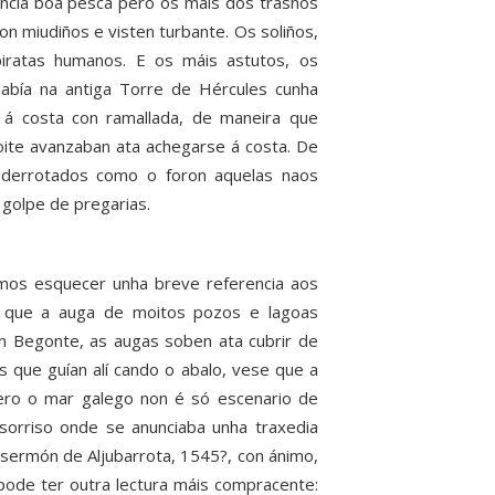
uncia boa pesca pero os máis dos trasnos
n miudiños e visten turbante. Os soliños,
piratas humanos. E os máis astutos, os
había na antiga Torre de Hércules cunha
 á costa con ramallada, de maneira que
noite avanzaban ata achegarse á costa. De
 derrotados como o foron aquelas naos
golpe de pregarias.
mos esquecer unha breve referencia aos
e que a auga de moitos pozos e lagoas
n Begonte, as augas soben ata cubrir de
os que guían alí cando o abalo, vese que a
ero o mar galego non é só escenario de
sorriso onde se anunciaba unha traxedia
sermón de Aljubarrota, 1545?, con ánimo,
ode ter outra lectura máis compracente: