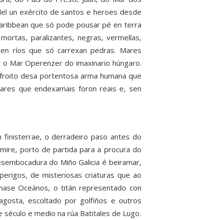
 del un exército de santos e heroes desde
Caribbean que só pode pousar pé en terra
ortas, paralizantes, negras, vermellas,
quen ríos que só carrexan pedras. Mares
 o Mar Operenzer do imaxinario húngaro.
es froito desa portentosa arma humana que
gares que endexamais foron reais e, sen
 finisterrae, o derradeiro paso antes do
ire, porto de partida para a procura do
sembocadura do Miño Galicia é beiramar,
erigos, de misteriosas criaturas que ao
mase Oceános, o titán representado con
gosta, escoltado por golfiños e outros
século e medio na rúa Batitales de Lugo.