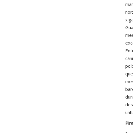
mar
noi
xig
Gua
mes
exc
Ent
cán
pol
que
mes
bar
dun
des
unh
Pir