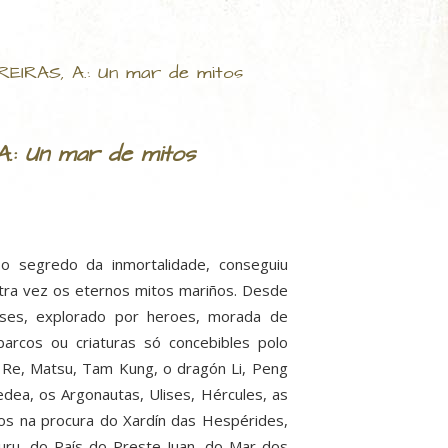
EIRAS, A.: Un mar de mitos
.: Un mar de mitos
o segredo da inmortalidade, conseguiu
tra vez os eternos mitos mariños. Desde
ses, explorado por heroes, morada de
barcos ou criaturas só concebibles polo
 Re, Matsu, Tam Kung, o dragón Li, Peng
edea, os Argonautas, Ulises, Hércules, as
eiros na procura do Xardín das Hespérides,
uru, do País do Preste Juan, do Mar dos