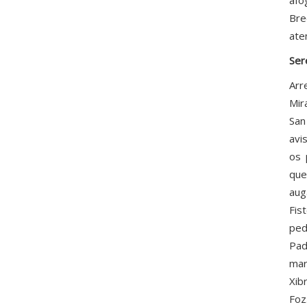
afo
Bre
ate
Ser
Arr
Mir
San
avi
os 
que
aug
Fis
ped
Pad
mar
Xib
Foz