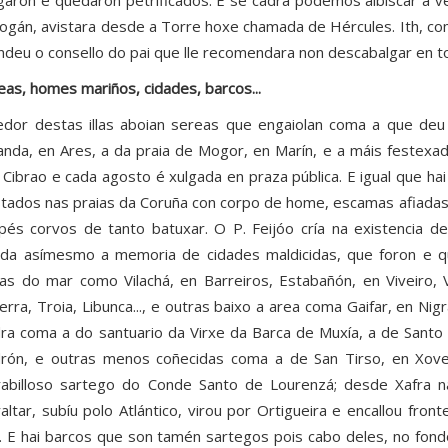
garon e quedaron petrificados. E se cadra podemos albiscar a verde
ogán, avistara desde a Torre hoxe chamada de Hércules. Ith, co
ndeu o consello do pai que lle recomendara non descabalgar en t
eas, homes mariños, cidades, barcos...
edor destas illas aboian sereas que engaiolan coma a que deu 
anda, en Ares, a da praia de Mogor, en Marín, e a máis festexad
 Cibrao e cada agosto é xulgada en praza pública. E igual que ha
stados nas praias da Coruña con corpo de home, escamas afiadas
pés corvos de tanto batuxar. O P. Feijóo cría na existencia d
da asímesmo a memoria de cidades maldicidas, que foron e q
as do mar como Vilachá, en Barreiros, Estabañón, en Viveiro, V
terra, Troia, Libunca..., e outras baixo a area coma Gaifar, en Nig
ra coma a do santuario da Virxe da Barca de Muxía, a de Santo
rón, e outras menos coñecidas coma a de San Tirso, en Xove.
abilloso sartego do Conde Santo de Lourenzá; desde Xafra 
raltar, subíu polo Atlántico, virou por Ortigueira e encallou f
. E hai barcos que son tamén sartegos pois cabo deles, no fond