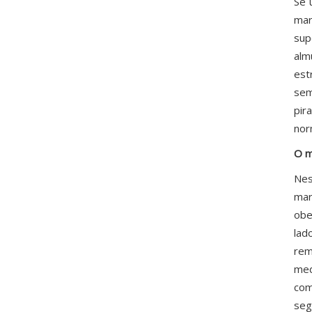
Se 
mar
sup
alm
est
sem
pir
nor
O m
Nes
mar
obe
lad
rem
med
com
seg