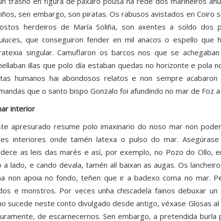
un trasno en figura de paxaro pousa na rede dos mariñeiros an
iños, sen embargo, son piratas. Os rabusos avistados en Coiro so
ostos herdeiros de María Soliña, son axentes a soldo dos 
uiuces, que conseguiron fender en mil anacos o espello que 
ratexia singular. Camuflaron os barcos nos que se achegaban
ellaban illas que polo día estaban quedas no horizonte e pola 
atas humanos hai abondosos relatos e non sempre acabaron
mandas que o santo bispo Gonzalo foi afundindo no mar de Foz a 
ar interior
te apresurado resume polo imaxinario do noso mar non pode
es interiores onde tamén latexa o pulso do mar. Asegúras
dece as leis das marés e así, por exemplo, no Pozo do Ollo, e
o a lado, e cando devala, tamén alí baixan as augas. Os lancheir
a non apoia no fondo, teñen que ir a badexo coma no mar. P
os e monstros. Por veces unha chiscadela fainos debuxar un 
o sucede neste conto divulgado desde antigo, véxase Glosas al 
uramente, de escarnecernos. Sen embargo, a pretendida burla p