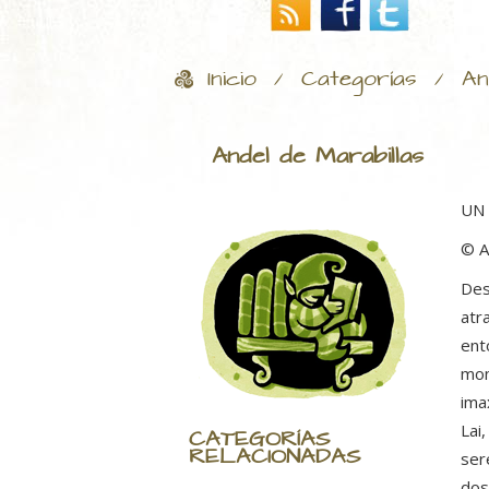
Inicio
Categorías
An
/
/
Andel de Marabillas
UN
© A
Des
atr
ent
mon
ima
Lai
CATEGORÍAS
RELACIONADAS
ser
dos