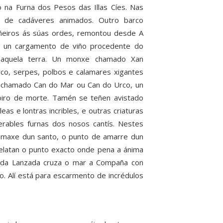
 na Furna dos Pesos das Illas Cíes. Nas
lo de cadáveres animados. Outro barco
iñeiros ás súas ordes, remontou desde A
a un cargamento de viño procedente do
 daquela terra. Un monxe chamado Xan
co, serpes, polbos e calamares xigantes
 chamado Can do Mar ou Can do Urco, un
goiro de morte. Tamén se teñen avistado
s e lontras incribles, e outras criaturas
rables furnas dos nosos cantís. Nestes
imaxe dun santo, o punto de amarre dun
delatan o punto exacto onde pena a ánima
a da Lanzada cruza o mar a Compaña con
o. Alí está para escarmento de incrédulos