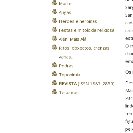
Morte
Sar
Augas
San
Heroes e heroínas
cad
Festas e mitoloxía relixiosa
cal
est
Alén, Máis Alá
O m
Ritos, obxectos, crenzas
cha
varias..
emb
Pedras
Os 
Toponimia
Des
REVISTA
(ISSN 1887-2859)
Mái
Tesouros
Par
lin
tem
fig
pei