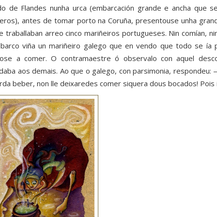
do de Flandes nunha urca (embarcación grande e ancha que se
eros), antes de tomar porto na Coruña, presentouse unha grand
e traballaban arreo cinco mariñeiros portugueses. Nin comían, ni
barco viña un mariñeiro galego que en vendo que todo se ía p
ose a comer. O contramaestre ó observalo con aquel descoi
daba aos demais. Ao que o galego, con parsimonia, respondeu: 
rda beber, non lle deixaredes comer siquera dous bocados! Pois 