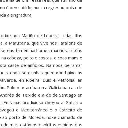
 illa de Erín, esta real, que Ith, fillo de
mo é ben sabido, nunca regresou pois non
oda a singradura.
orixe aos Mariño de Lobeira, a das Illas
a, a Maruxaina, que vive nos Farallóns de
i sereas tamén hai homes mariños; tritóns
 na cabeza, peito e costas, e coas mans e
esta caste de anfibios. Na nosa beiramar
ue xa non son; unhas quedaron baixo as
alverde, en Ribeira, Duio e Petronia, en
rán. Polo mar arribaron a Galicia barcas de
 Andrés de Teixido e a de de Santiago en
 En viaxe prodixiosa chegou a Galicia o
navegou o Mediterráneo e o Estreito de
ronte ao porto de Moreda, hoxe chamado de
o do mar, están os espíritos espidos dos