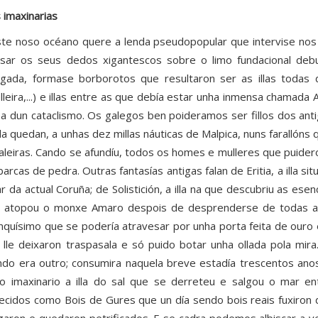
s imaxinarias
te noso océano quere a lenda pseudopopular que intervise nos d
sar os seus dedos xigantescos sobre o limo fundacional debu
gada, formase borborotos que resultaron ser as illas todas do
lleira,...) e illas entre as que debía estar unha inmensa chamada
pa dun cataclismo. Os galegos ben poideramos ser fillos dos ant
da quedan, a unhas dez millas náuticas de Malpica, nuns farallón
aleiras. Cando se afundíu, todos os homes e mulleres que puidero
barcas de pedra. Outras fantasías antigas falan de Eritia, a illa s
ar da actual Coruña; de Solistición, a illa na que descubriu as es
 atopou o monxe Amaro despois de desprenderse de todas as s
nquísimo que se podería atravesar por unha porta feita de ouro
 lle deixaron traspasala e só puido botar unha ollada pola mir
do era outro; consumira naquela breve estadía trescentos ano
o imaxinario a illa do sal que se derreteu e salgou o mar en
ecidos como Bois de Gures que un día sendo bois reais fuxiron