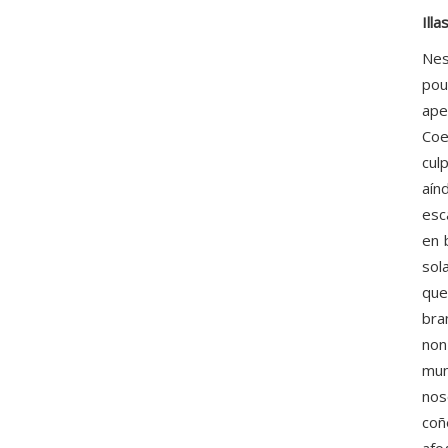
Illa
Nes
pou
ape
Coe
cul
aín
esc
en 
sol
que
bra
non
mun
nos
coñ