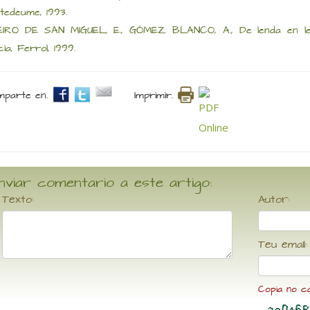
tedeume, 1993.
EIRO DE SAN MIGUEL, E., GÓMEZ BLANCO, A., De lenda en le
cia, Ferrol, 1999.
parte en.
Imprimir.
nviar comentario a este artigo:
Texto:
Autor:
Teu email:
Copia no c