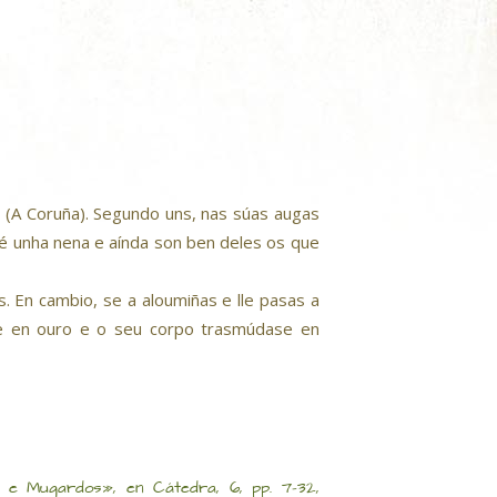
s (A Coruña). Segundo uns, nas súas augas
 é unha nena e aínda son ben deles os que
 En cambio, se a aloumiñas e lle pasas a
te en ouro e o seu corpo trasmúdase en
s e Mugardos», en Cátedra, 6, pp. 7-32,