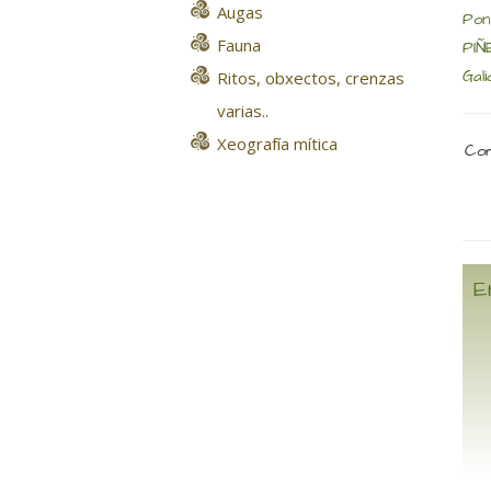
Augas
Pon
Fauna
PIÑ
Gali
Ritos, obxectos, crenzas
varias..
Xeografía mítica
Com
E