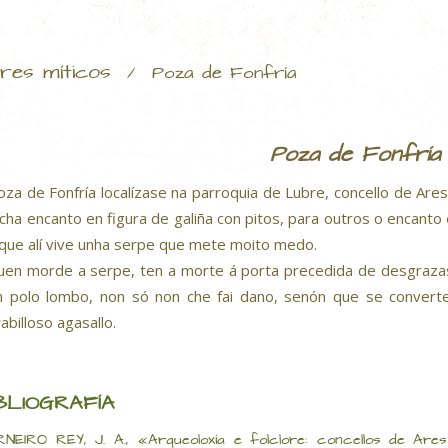
res míticos
/
Poza de Fonfría
Poza de Fonfría
oza de Fonfría localízase na parroquia de Lubre, concello de Are
cha encanto en figura de galiña con pitos, para outros o encanto
 que alí vive unha serpe que mete moito medo.
uen morde a serpe, ten a morte á porta precedida de desgrazas.
 polo lombo, non só non che fai dano, senón que se conver
abilloso agasallo.
BLIOGRAFÍA
NEIRO REY, J. A., «Arqueoloxía e folclore: concellos de Are