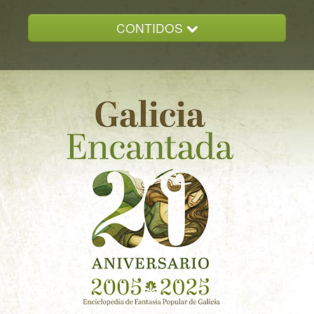
CONTIDOS
INICIO
GALICIA ENCANTADA
DOCUMENTACION
NOVAS
CONTACTO