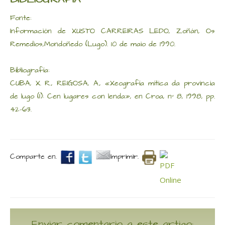
BIBLIOGRAFÍA
Fonte:
Información de XUSTO CARREIRAS LEDO, Zoñán, Os
Remedios,Mondoñedo (Lugo). 10 de maio de 1990.
Bibliografía:
CUBA, X. R., REIGOSA, A., «Xeografía mítica da provincia
de lugo (I): Cen lugares con lenda», en Croa, nº 8, 1998, pp.
42-63.
Comparte en.
Imprimir.
Enviar comentario a este artigo: