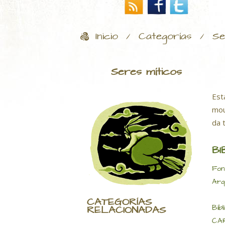
Inicio
Categorías
Se
/
/
Seres míticos
Est
mou
da 
BI
Fon
Arq
CATEGORÍAS
Bibl
RELACIONADAS
CAR