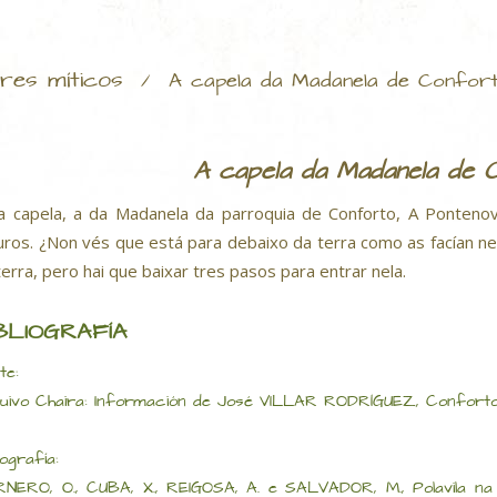
res míticos
/
A capela da Madanela de Confor
A capela da Madanela de 
a capela, a da Madanela da parroquia de Conforto, A Ponteno
ros. ¿Non vés que está para debaixo da terra como as facían ne
terra, pero hai que baixar tres pasos para entrar nela.
BLIOGRAFÍA
te:
uivo Chaira: Información de José VILLAR RODRÍGUEZ, Conforto,
iografía:
NERO, O., CUBA, X., REIGOSA, A. e SALVADOR, M., Polavila na