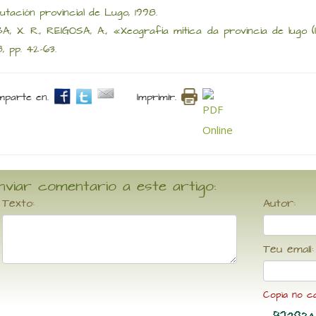
utación provincial de Lugo, 1998.
A, X. R., REIGOSA, A., «Xeografía mítica da provincia de lugo (
8, pp. 42-63.
parte en.
Imprimir.
nviar comentario a este artigo:
Texto:
Autor:
Teu email:
Copia no c