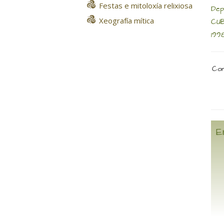
Festas e mitoloxía relixiosa
Dep
Xeografía mítica
CUB
199
Com
E