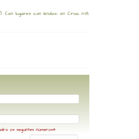
I): Cen lugares con lenda», en Croa, nº8,
adro os seguintes números*: