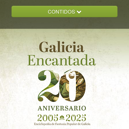
CONTIDOS
INICIO
GALICIA ENCANTADA
DOCUMENTACION
NOVAS
CONTACTO