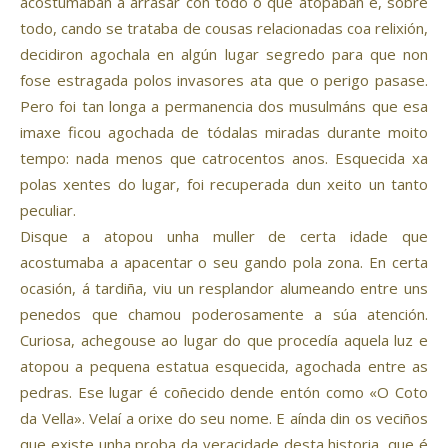
acostumaban a arrasar con todo o que atopaban e, sobre
todo, cando se trataba de cousas relacionadas coa relixión,
decidiron agochala en algún lugar segredo para que non
fose estragada polos invasores ata que o perigo pasase.
Pero foi tan longa a permanencia dos musulmáns que esa
imaxe ficou agochada de tódalas miradas durante moito
tempo: nada menos que catrocentos anos. Esquecida xa
polas xentes do lugar, foi recuperada dun xeito un tanto
peculiar.
Disque a atopou unha muller de certa idade que
acostumaba a apacentar o seu gando pola zona. En certa
ocasión, á tardiña, viu un resplandor alumeando entre uns
penedos que chamou poderosamente a súa atención.
Curiosa, achegouse ao lugar do que procedía aquela luz e
atopou a pequena estatua esquecida, agochada entre as
pedras. Ese lugar é coñecido dende entón como «O Coto
da Vella». Velaí a orixe do seu nome. E aínda din os veciños
que existe unha proba da veracidade desta historia, que é