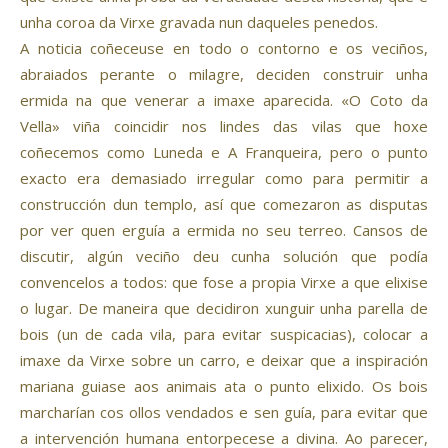
unha coroa da Virxe gravada nun daqueles penedos.
A noticia coñeceuse en todo o contorno e os veciños,
abraiados perante o milagre, deciden construir unha
ermida na que venerar a imaxe aparecida. «O Coto da
Vella» viña coincidir nos lindes das vilas que hoxe
coñecemos como Luneda e A Franqueira, pero o punto
exacto era demasiado irregular como para permitir a
construcción dun templo, así que comezaron as disputas
por ver quen erguía a ermida no seu terreo. Cansos de
discutir, algún veciño deu cunha solución que podía
convencelos a todos: que fose a propia Virxe a que elixise
o lugar. De maneira que decidiron xunguir unha parella de
bois (un de cada vila, para evitar suspicacias), colocar a
imaxe da Virxe sobre un carro, e deixar que a inspiración
mariana guiase aos animais ata o punto elixido. Os bois
marcharían cos ollos vendados e sen guía, para evitar que
a intervención humana entorpecese a divina. Ao parecer,