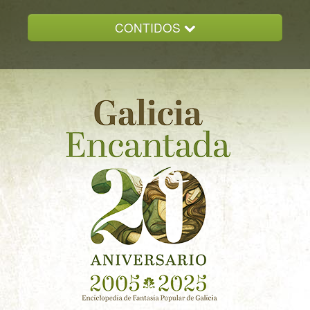
CONTIDOS
INICIO
GALICIA ENCANTADA
DOCUMENTACION
NOVAS
CONTACTO