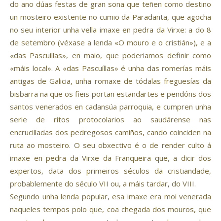
do ano dúas festas de gran sona que teñen como destino
un mosteiro existente no cumio da Paradanta, que agocha
no seu interior unha vella imaxe en pedra da Virxe: a do 8
de setembro (véxase a lenda «O mouro e o cristián»), e a
«das Pascuíllas», en maio, que poderiamos definir como
«máis local». A «das Pascuíllas» é unha das romerías máis
antigas de Galicia, unha romaxe de tódalas freguesías da
bisbarra na que os fieis portan estandartes e pendóns dos
santos venerados en cadansúa parroquia, e cumpren unha
serie de ritos protocolarios ao saudárense nas
encrucilladas dos pedregosos camiños, cando coinciden na
ruta ao mosteiro. O seu obxectivo é o de render culto á
imaxe en pedra da Virxe da Franqueira que, a dicir dos
expertos, data dos primeiros séculos da cristiandade,
probablemente do século VII ou, a máis tardar, do VIII.
Segundo unha lenda popular, esa imaxe era moi venerada
naqueles tempos polo que, coa chegada dos mouros, que