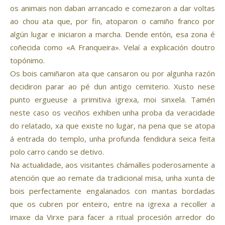
os animais non daban arrancado e comezaron a dar voltas
ao chou ata que, por fin, atoparon o camiño franco por
algún lugar e iniciaron a marcha. Dende entón, esa zona é
coñecida como «A Franqueira». Velaí a explicación doutro
topónimo.
Os bois camiñaron ata que cansaron ou por algunha razón
decidiron parar ao pé dun antigo cemiterio. Xusto nese
punto ergueuse a primitiva igrexa, moi sinxela. Tamén
neste caso os veciños exhiben unha proba da veracidade
do relatado, xa que existe no lugar, na pena que se atopa
á entrada do templo, unha profunda fendidura seica feita
polo carro cando se detivo.
Na actualidade, aos visitantes chámalles poderosamente a
atención que ao remate da tradicional misa, unha xunta de
bois perfectamente engalanados con mantas bordadas
que os cubren por enteiro, entre na igrexa a recoller a
imaxe da Virxe para facer a ritual procesión arredor do