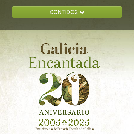
CONTIDOS
INICIO
GALICIA ENCANTADA
DOCUMENTACION
NOVAS
CONTACTO