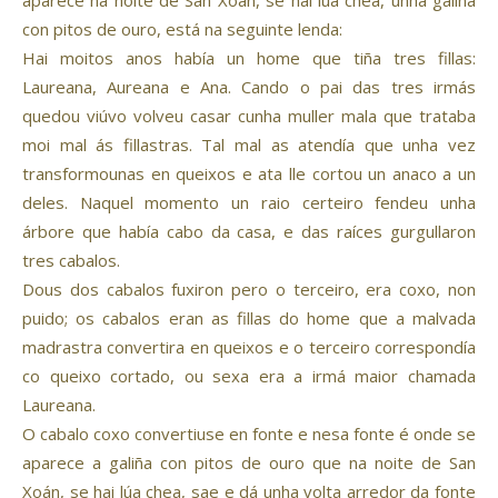
aparece na noite de San Xoán, se hai lúa chea, unha galiña
con pitos de ouro, está na seguinte lenda:
Hai moitos anos había un home que tiña tres fillas:
Laureana, Aureana e Ana. Cando o pai das tres irmás
quedou viúvo volveu casar cunha muller mala que trataba
moi mal ás fillastras. Tal mal as atendía que unha vez
transformounas en queixos e ata lle cortou un anaco a un
deles. Naquel momento un raio certeiro fendeu unha
árbore que había cabo da casa, e das raíces gurgullaron
tres cabalos.
Dous dos cabalos fuxiron pero o terceiro, era coxo, non
puido; os cabalos eran as fillas do home que a malvada
madrastra convertira en queixos e o terceiro correspondía
co queixo cortado, ou sexa era a irmá maior chamada
Laureana.
O cabalo coxo convertiuse en fonte e nesa fonte é onde se
aparece a galiña con pitos de ouro que na noite de San
Xoán, se hai lúa chea, sae e dá unha volta arredor da fonte