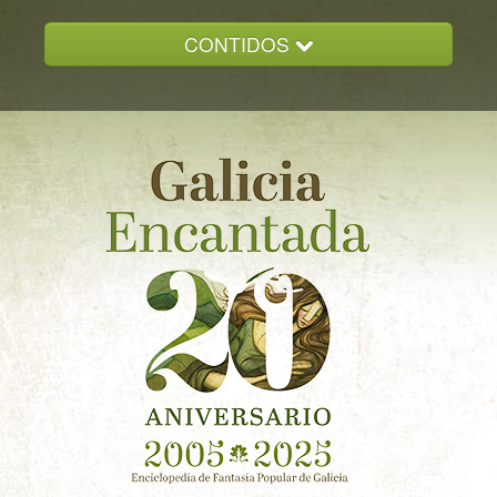
CONTIDOS
INICIO
GALICIA ENCANTADA
DOCUMENTACION
NOVAS
CONTACTO