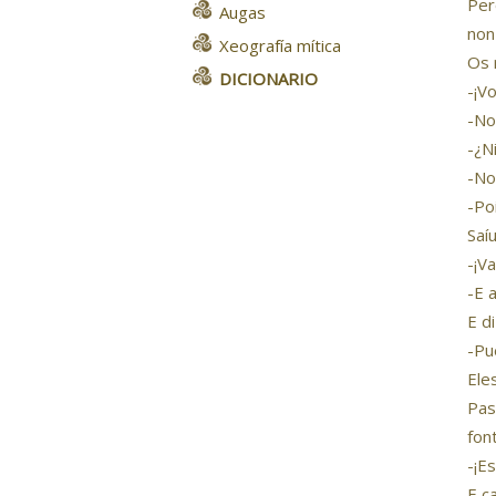
Per
Augas
non
Xeografía mítica
Os 
DICIONARIO
-¡V
-No
-¿N
-No
-Po
Saí
-¡V
-E 
E di
-Pu
Ele
Pas
fon
-¡E
E c