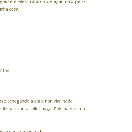
gouse e eles trataron de agarimalo pero
unha casa.
antos.
anse achegando a ela e non vían nada.
erdiz pararon a coller auga. Pois na mesma
is e non sentían nada.