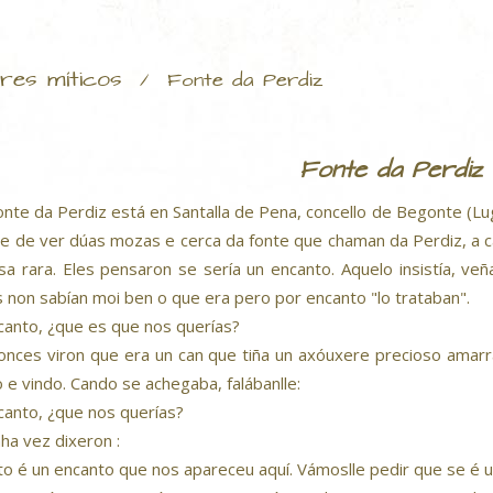
res míticos
/
Fonte da Perdiz
Fonte da Perdiz
onte da Perdiz está en Santalla de Pena, concello de Begonte (Lu
te de ver dúas mozas e cerca da fonte que chaman da Perdiz, a c
sa rara. Eles pensaron se sería un encanto. Aquelo insistía, veñ
s non sabían moi ben o que era pero por encanto "lo trataban".
canto, ¿que es que nos querías?
onces viron que era un can que tiña un axóuxere precioso amar
o e vindo. Cando se achegaba, falábanlle:
canto, ¿que nos querías?
ha vez dixeron :
to é un encanto que nos apareceu aquí. Vámoslle pedir que se é 