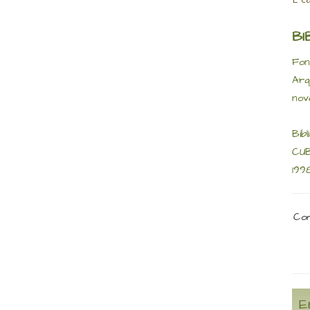
BI
Fon
Arq
nov
Bibl
CUB
199
Com
E