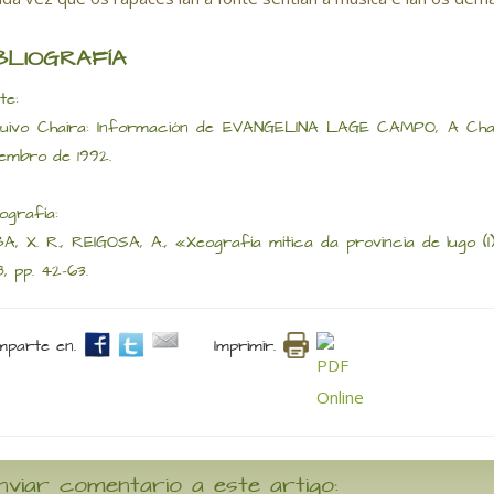
BLIOGRAFÍA
te:
uivo Chaira: Información de EVANGELINA LAGE CAMPO, A Chaf
embro de 1992.
iografía:
A, X. R., REIGOSA, A., «Xeografía mítica da provincia de lugo (I
8, pp. 42-63.
parte en.
Imprimir.
nviar comentario a este artigo: