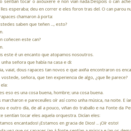
o sentían tocar o axóuxere e non vían nada.Despois o can ache
 lles esperaba; deu en correr e eles foron tras del. O can parou n
rapaces chamaron á porta:
ostedes saben que teñen ..., esto?
n.
in coñecen este can?
n.
is este é un encanto que atopamos nosoutros.
u unha señora que había na casa e di:
aia, vaia!, dous rapaces tan novos e que axiña encontraron os enc
a vostede, señora, que ten experiencia de algo, ¿que lle parece?
 ela:
es eso es una cosa buena, hombre; una cosa buena.
s marcharon e pareceulles oír así como unha música, na noite. E í
ou e outro día, de alí a pouco, viñan do traballo e na Fonte da P
te sentían tocar eles aquela orquestra. Dicían eles:
stamos encantados! ¡Estamos en gracia de Dios! ... ¡Oír esto!
ada vez que os rapaces ían á fonte sentían a música e ían os dema