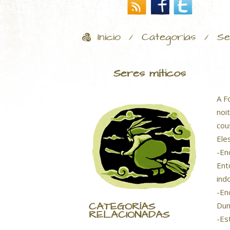
Inicio
Categorías
Se
/
/
Seres míticos
A F
noi
cou
Ele
-En
Ent
ind
-En
CATEGORÍAS
Dun
RELACIONADAS
-Es