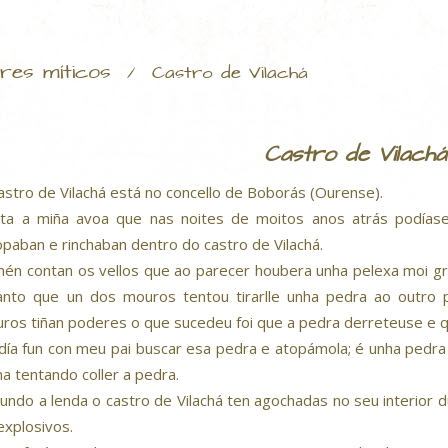
res míticos
/
Castro de Vilachá
Castro de Vilachá
astro de Vilachá está no concello de Boborás (Ourense).
ta a miña avoa que nas noites de moitos anos atrás podías
opaban e rinchaban dentro do castro de Vilachá.
én contan os vellos que ao parecer houbera unha pelexa moi g
anto que un dos mouros tentou tirarlle unha pedra ao outr
ros tiñan poderes o que sucedeu foi que a pedra derreteuse e 
día fun con meu pai buscar esa pedra e atopámola; é unha pedr
a tentando coller a pedra.
undo a lenda o castro de Vilachá ten agochadas no seu interior d
explosivos.