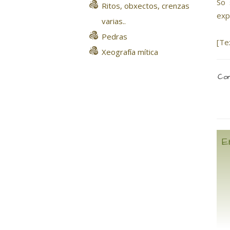
So 
Ritos, obxectos, crenzas
exp
varias..
Pedras
[Te
Xeografía mítica
Com
E