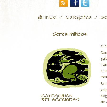
Inicio
Categorías
Se
/
/
Seres míticos
O c
Con
gal
Tam
a t
mou
Un 
com
CATEGORÍAS
Seg
RELACIONADAS
de 