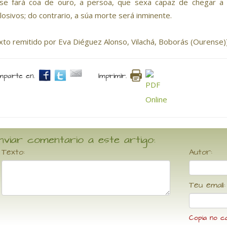
se fará coa de ouro, a persoa, que sexa capaz de chegar a
losivos; do contrario, a súa morte será inminente.
xto remitido por Eva Diéguez Alonso, Vilachá, Boborás (Ourense)
parte en.
Imprimir.
nviar comentario a este artigo:
Texto:
Autor:
Teu email:
Copia no c