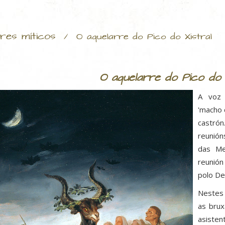
res míticos
/
O aquelarre do Pico do Xistral
O aquelarre do Pico do 
A voz 
'macho 
castrón
reunión
das Me
reunión
polo De
Nestes
as brux
asiste