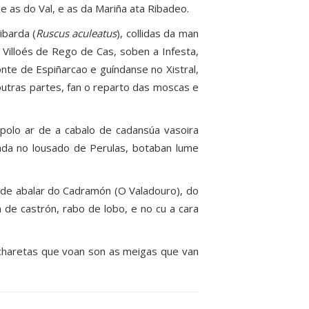
 as do Val, e as da Mariña ata Ribadeo.
ibarda (
Ruscus aculeatus
), collidas da man
 Villoés de Rego de Cas, soben a Infesta,
nte de Espiñarcao e guíndanse no Xistral,
outras partes, fan o reparto das moscas e
olo ar de a cabalo de cadansúa vasoira
rada no lousado de Perulas, botaban lume
de abalar do Cadramón (O Valadouro), do
 de castrón, rabo de lobo, e no cu a cara
s charetas que voan son as meigas que van