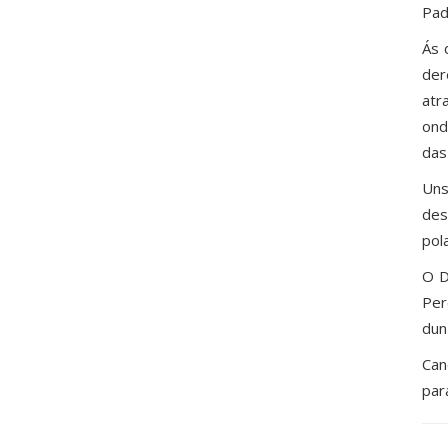
Pad
Ás 
der
atr
ond
das
Uns
des
pol
O D
Per
dun
Can
para