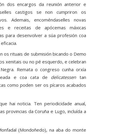
ión dos encargos da reunión anterior e
nselles castigos se non cumpriron os
ivos. Ademais, encoméndaselles novas
es e receitas de apócemas máxicas
as para desenvolver a súa profesión coa
eficacia.
an os rituais de submisión bicando o Demo
nos xenitais ou no pé esquerdo, e celebran
 Negra. Remata o congreso cunha orxía
freada e coa cata de
delicatessen
tan
tas como poden ser os pícaros acabados
e hai noticia. Ten periodicidade anual,
s provincias da Coruña e Lugo, incluída a
 Monfadal (Mondoñedo), na aba do monte