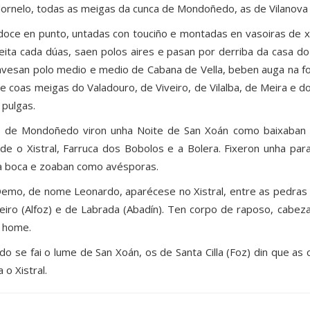
ornelo, todas as meigas da cunca de Mondoñedo, as de Vilanova e
doce en punto, untadas con touciño e montadas en vasoiras de x
eita cada dúas, saen polos aires e pasan por derriba da casa do
avesan polo medio e medio de Cabana de Vella, beben auga na fo
e coas meigas do Valadouro, de Viveiro, de Vilalba, de Meira e d
 pulgas.
 de Mondoñedo viron unha Noite de San Xoán como baixaban p
de o Xistral, Farruca dos Bobolos e a Bolera. Fixeron unha pa
a boca e zoaban como avésporas.
emo, de nome Leonardo, aparécese no Xistral, entre as pedras 
eiro (Alfoz) e de Labrada (Abadín). Ten corpo de raposo, cabeza
 home.
do se fai o lume de San Xoán, os de Santa Cilla (Foz) din que a
 o Xistral.