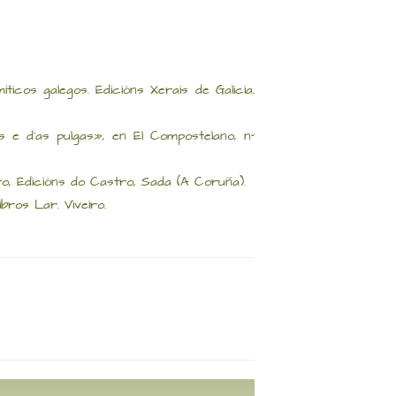
ticos galegos. Edicións Xerais de Galicia.
 e d'as pulgas», en El Compostelano, nº
o, Edicións do Castro, Sada (A Coruña).
bros Lar. Viveiro.