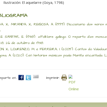
Ilustración: El aquelarre (Goya, 1798)
BLIOGRAFÍA
A, X., MIRANDA, X., REIGOSA, A. (1999): Diccionario dos seres mí
.
E SANTAR, E. (1938): «Folklore gallego. O reparto d'as moscas
8, 26 de outubro de 1938.
ÖN, X., LOURENZO, M. e FERREIRA, I. (2005): Contos do Valadour
gosa, A. (2020): Cen historias máxicas poala Mariña encantada. Li
parte en.
Imprimir.