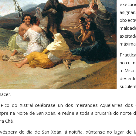
execuc
asígna
obxect
maldad
axeitad
máxima 
Practic
no cu, 
a Misa
desen
suculen
nacer.
Pico do Xistral celébrase un dos meirandes Aquelarres dos qu
pre na Noite de San Xoán, e reúne a toda a bruxaría do norte da
ra Chá.
véspera do día de San Xoán, á noitiña, xúntanse no lugar de