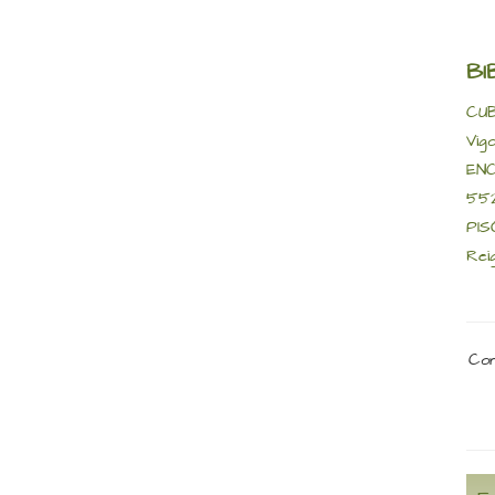
BI
CUB
Vigo
ENC
552
PIS
Rei
Com