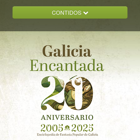
CONTIDOS
INICIO
GALICIA ENCANTADA
DOCUMENTACION
NOVAS
CONTACTO