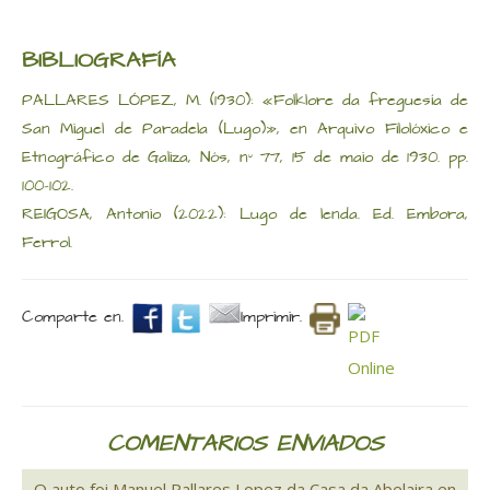
BIBLIOGRAFÍA
PALLARES LÓPEZ, M. (1930): «Folklore da freguesía de
San Miguel de Paradela (Lugo)», en Arquivo Filolóxico e
Etnográfico de Galiza, Nós, nº 77, 15 de maio de 1930. pp.
100-102.
REIGOSA, Antonio (2022): Lugo de lenda. Ed. Embora,
Ferrol.
Comparte en.
Imprimir.
COMENTARIOS ENVIADOS
O auto foi Manuel Pallares Lopez da Casa da Abelaira en