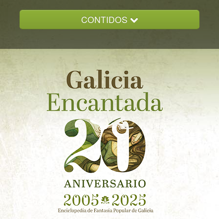
CONTIDOS
INICIO
GALICIA ENCANTADA
DOCUMENTACION
NOVAS
CONTACTO