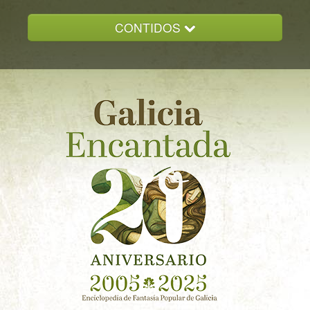
CONTIDOS
INICIO
GALICIA ENCANTADA
DOCUMENTACION
NOVAS
CONTACTO