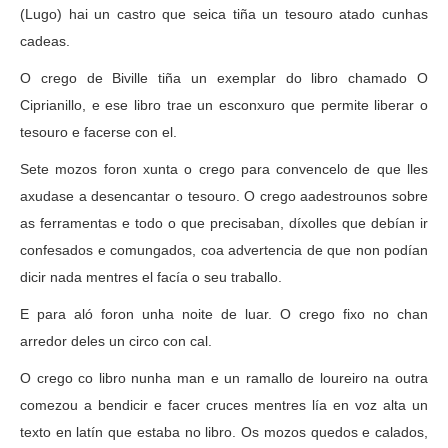
(Lugo) hai un castro que seica tiña un tesouro atado cunhas
cadeas.
O crego de Biville tiña un exemplar do libro chamado O
Ciprianillo, e ese libro trae un esconxuro que permite liberar o
tesouro e facerse con el.
Sete mozos foron xunta o crego para convencelo de que lles
axudase a desencantar o tesouro. O crego aadestrounos sobre
as ferramentas e todo o que precisaban, díxolles que debían ir
confesados e comungados, coa advertencia de que non podían
dicir nada mentres el facía o seu traballo.
E para aló foron unha noite de luar. O crego fixo no chan
arredor deles un circo con cal.
O crego co libro nunha man e un ramallo de loureiro na outra
comezou a bendicir e facer cruces mentres lía en voz alta un
texto en latín que estaba no libro. Os mozos quedos e calados,