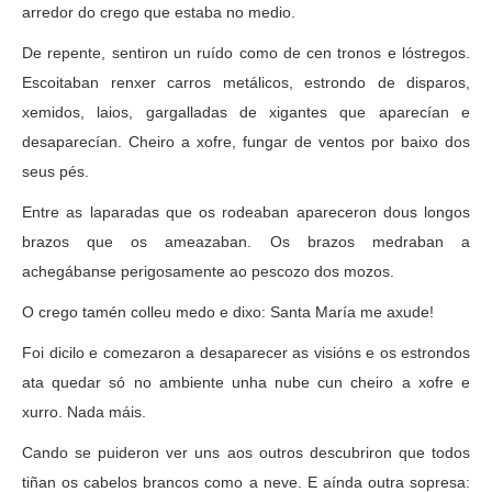
arredor do crego que estaba no medio.
De repente, sentiron un ruído como de cen tronos e lóstregos.
Escoitaban renxer carros metálicos, estrondo de disparos,
xemidos, laios, gargalladas de xigantes que aparecían e
desaparecían. Cheiro a xofre, fungar de ventos por baixo dos
seus pés.
Entre as laparadas que os rodeaban apareceron dous longos
brazos que os ameazaban. Os brazos medraban a
achegábanse perigosamente ao pescozo dos mozos.
O crego tamén colleu medo e dixo: Santa María me axude!
Foi dicilo e comezaron a desaparecer as visións e os estrondos
ata quedar só no ambiente unha nube cun cheiro a xofre e
xurro. Nada máis.
Cando se puideron ver uns aos outros descubriron que todos
tiñan os cabelos brancos como a neve. E aínda outra sopresa: