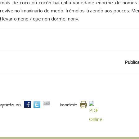
mais de coco ou cocón hai unha variedade enorme de nomes p
revive no imaxinario do medo. Irémolos traendo aos poucos. Men
ai levar o neno / que non dorme, non».
Publica
parte en.
Imprimir.