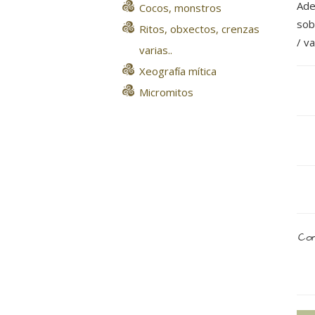
Ade
Cocos, monstros
sob
Ritos, obxectos, crenzas
/ v
varias..
Xeografía mítica
Micromitos
Com