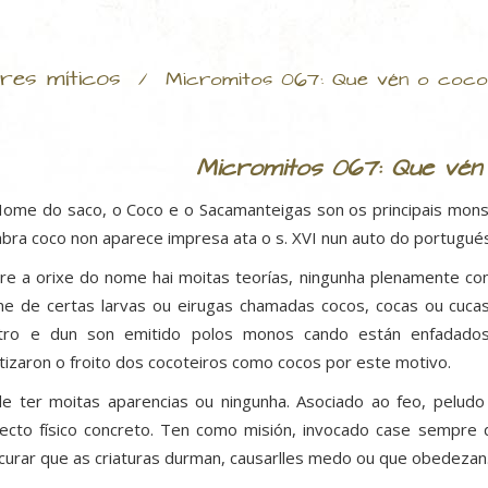
res míticos
/
Micromitos 067: Que vén o coco
Micromitos 067: Que vén
ome do saco, o Coco e o Sacamanteigas son os principais monst
abra coco non aparece impresa ata o s. XVI nun auto do portugués
re a orixe do nome hai moitas teorías, ningunha plenamente co
e de certas larvas ou eirugas chamadas cocos, cocas ou cuca
tro e dun son emitido polos monos cando están enfadados
tizaron o froito dos cocoteiros como cocos por este motivo.
e ter moitas aparencias ou ningunha. Asociado ao feo, peludo 
ecto físico concreto. Ten como misión, invocado case sempre d
curar que as criaturas durman, causarlles medo ou que obedezan