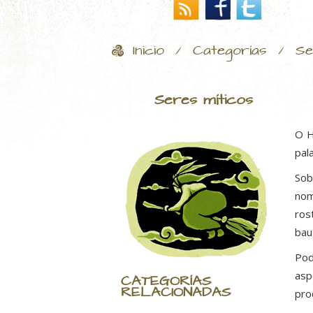
Inicio
Categorías
Se
/
/
Seres míticos
O H
pal
Sob
nom
ros
bau
Pod
asp
CATEGORÍAS
RELACIONADAS
pro