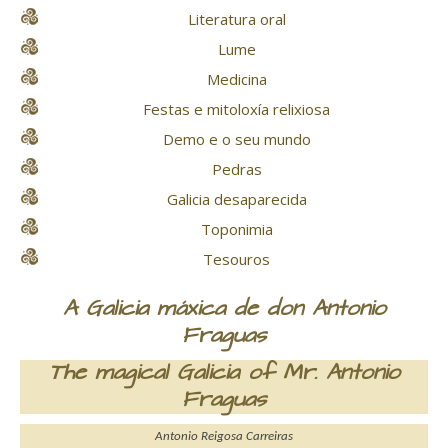
Literatura oral
Lume
Medicina
Festas e mitoloxía relixiosa
Demo e o seu mundo
Pedras
Galicia desaparecida
Toponimia
Tesouros
A Galicia máxica de don Antonio
Fraguas
The magical Galicia of Mr. Antonio
Fraguas
Antonio Reigosa Carreiras