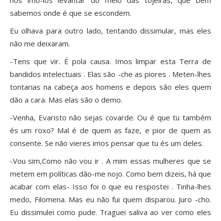
nós ímo-los levantar do meio das tojeiras, que bem
sabemos onde é que se escondem.
Eu olhava para outro lado, tentando dissimular, mas eles
não me deixaram.
-Tens que vir. É pola causa. Imos limpar esta Terra de
bandidos intelectuais . Elas são -che as piores . Meten-lhes
tontarias na cabeça aos homens e depois são eles quem
dão a cara. Mas elas são o demo.
-Venha, Evaristo não sejas covarde. Ou é que tu também
és um roxo? Mal é de quem as faze, e pior de quem as
consente. Se não vieres imos pensar que tu és um deles.
-Vou sim,Como não vou ir . A mim essas mulheres que se
metem em políticas dão-me nojo. Como bem dizeis, há que
acabar com elas- Isso foi o que eu respostei . Tinha-lhes
medo, Filomena. Mas eu não fui quem disparou. Juro -cho.
Eu dissimulei como pude. Traguei saliva ao ver como eles