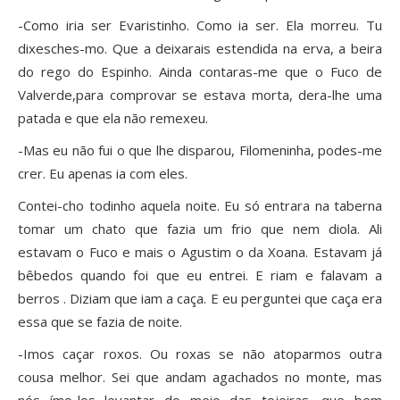
-Como iria ser Evaristinho. Como ia ser. Ela morreu. Tu
dixesches-mo. Que a deixarais estendida na erva, a beira
do rego do Espinho. Ainda contaras-me que o Fuco de
Valverde,para comprovar se estava morta, dera-lhe uma
patada e que ela não remexeu.
-Mas eu não fui o que lhe disparou, Filomeninha, podes-me
crer. Eu apenas ia com eles.
Contei-cho todinho aquela noite. Eu só entrara na taberna
tomar um chato que fazia um frio que nem diola. Ali
estavam o Fuco e mais o Agustim o da Xoana. Estavam já
bêbedos quando foi que eu entrei. E riam e falavam a
berros . Diziam que iam a caça. E eu perguntei que caça era
essa que se fazia de noite.
-Imos caçar roxos. Ou roxas se não atoparmos outra
cousa melhor. Sei que andam agachados no monte, mas