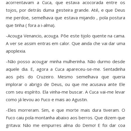
acorrentavam a Cuca, que estava acocorada entre os
tojos, por detrás duma gesteira grande. Até, e que Deus
me perdoe, semelhava que estava mijando , pola postura
que tinha ( fora a i-alma).
-Acouga Venancio, acouga. Põe este tijolo quente na cama.
A ver se assim entras em calor. Que ainda che vai dar uma
apoplexia.
-Não posso acougar minha mulherinha. Não durmo desde
aquele dia. E, agora a Cuca apareceu-se-me. Sentadinha
aos pés do Cruzeiro. Mesmo semelhava que queria
implorar o abrigo de Deus, ou que me acusava ante Ele
com seu espírito. Ela vinha-me buscar. A Cuca vai-me levar
como já levou ao Fuco e mais ao Agustin.
-Eles morreram. Sim, e que morte mais dura tiveram. O
Fuco caiu pola montanha abaixo aos berros. Que dizem que
gritava: Não me empurres alma do Demo! E foi dar coa