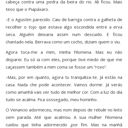
cabeça contra uma pedra da beira do rio. Ali ficou. Mais
teso que o Piapáxaro.
-E o Agustim parecido. Caiu de barriga contra a galheta de
recolher o tojo que estava algo escondida entre a erva
seca. Alguém deixaria assim num descuido. E ficou
chantado nela. Berrava como um cocho, diziam quem o viu.
Agora toca-me a mim, minha Filomena. Mas eu não
disparei. Eu só ia com eles, porque tive medo de que me
caçassem também a mim coma se fosse um “roxo”.
-Mas, por em quanto, agora tu tranquiliza-te. Já estás na
casa. Nada che pode acontecer. Vamos dormir. Já verás
como amanhã vais ver tudo de melhor cor. Com a luz do dia
tudo se acalma. Fica sossegado, meu hominho.
O Venancio adormeceu, mas nom depois de rebulir no leito
sem parada. Até que acalmou. A sua mulher Filomena
cuidou que tinha adormecido ,por fim. Mas na manhã