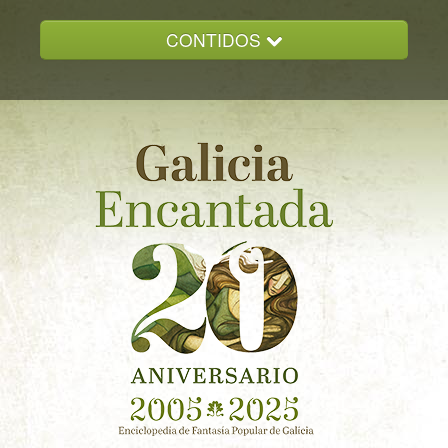
CONTIDOS
INICIO
GALICIA ENCANTADA
DOCUMENTACION
NOVAS
CONTACTO