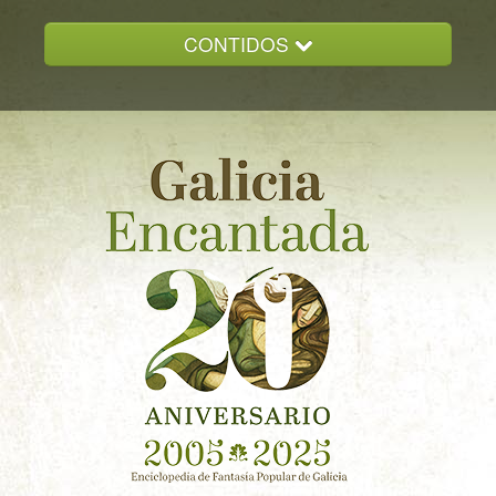
CONTIDOS
INICIO
GALICIA ENCANTADA
DOCUMENTACION
NOVAS
CONTACTO