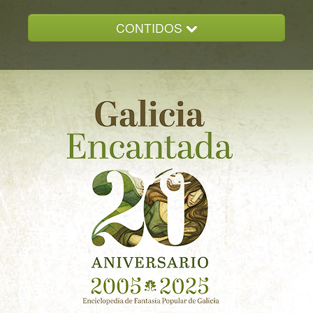
CONTIDOS
INICIO
GALICIA ENCANTADA
DOCUMENTACION
NOVAS
CONTACTO