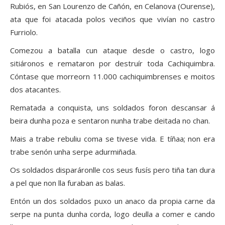
Rubiós, en San Lourenzo de Cañón, en Celanova (Ourense),
ata que foi atacada polos veciños que vivían no castro
Furriolo.
Comezou a batalla cun ataque desde o castro, logo
sitiáronos e remataron por destruír toda Cachiquimbra.
Cóntase que morreorn 11.000 cachiquimbrenses e moitos
dos atacantes.
Rematada a conquista, uns soldados foron descansar á
beira dunha poza e sentaron nunha trabe deitada no chan.
Mais a trabe rebuliu coma se tivese vida. E tíñaa; non era
trabe senón unha serpe adurmiñada.
Os soldados disparáronlle cos seus fusís pero tiña tan dura
a pel que non lla furaban as balas.
Entón un dos soldados puxo un anaco da propia carne da
serpe na punta dunha corda, logo deulla a comer e cando