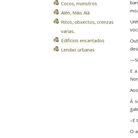
bar
Cocos, monstros
moz
Alén, Máis Alá
Unh
Ritos, obxectos, crenzas
voc
varias..
Edificios encantados
Out
des
Lendas urbanas
—Su
E a
Non
Aos
Á s
gal
–E 
O a