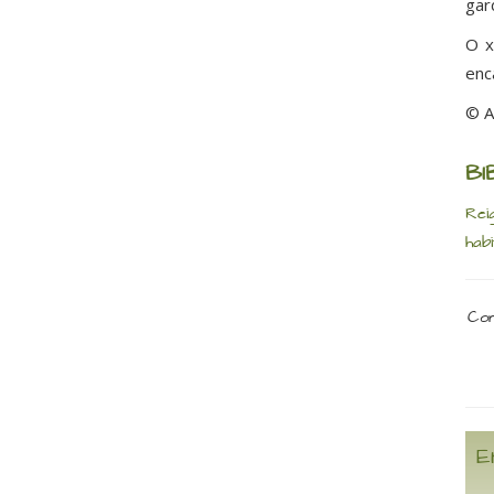
gar
O x
enc
© A
BI
Rei
habi
Com
E