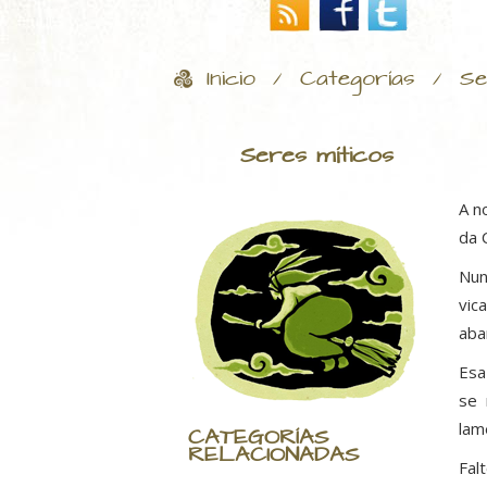
Inicio
Categorías
Se
/
/
Seres míticos
A n
da 
Nun
vic
aba
Esa
se 
lam
CATEGORÍAS
RELACIONADAS
Fal