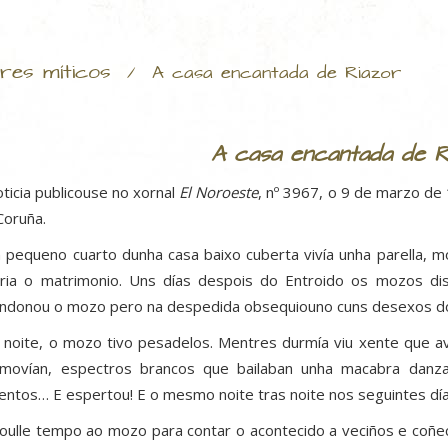
res míticos
/
A casa encantada de Riazor
A casa encantada de R
oticia publicouse no xornal
El Noroeste
, nº 3967, o 9 de marzo de 
Coruña.
 pequeno cuarto dunha casa baixo cuberta vivía unha parella, m
aria o matrimonio. Uns días despois do Entroido os mozos di
ndonou o mozo pero na despedida obsequiouno cuns desexos do 
 noite, o mozo tivo pesadelos. Mentres durmía viu xente que a
movían, espectros brancos que bailaban unha macabra danza
entos… E espertou! E o mesmo noite tras noite nos seguintes día
toulle tempo ao mozo para contar o acontecido a veciños e coñe