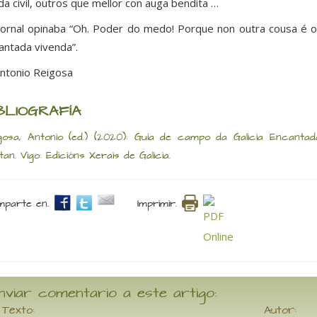
da civil, outros que mellor con auga bendita …
ornal opinaba “Oh. Poder do medo! Porque non outra cousa é 
antada vivenda”.
ntonio Reigosa
BLIOGRAFÍA
gosa, Antonio (ed.) (2020): Guía de campo da Galicia Encanta
tan. Vigo: Edicións Xerais de Galicia.
parte en.
Imprimir.
nviar comentario a este artigo:
Texto:
Autor: