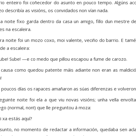
rio enteiro foi coñecedor do asunto en pouco tempo. Algúns a
o describía as visións, os convidados non vían nada.
a noite fixo garda dentro da casa un amigo, fillo dun mestre de
es na escaleira.
ra noite foi un mozo coxo, moi valente, veciño do barrio. E tamé
de a escaleira:
be! Sube! —e co medo que pillou escapou a fume de carozo.
 causa como quedou patente máis adiante non eran as maldici
!
 poucos días os rapaces amañaron as súas diferenzas e volveron 
eguinte noite foi ela a que viu novas visións; unha vella envo
ego (normal, non!) que lle preguntou á moza:
ti xa estás aquí?
sunto, no momento de redactar a información, quedaba sen acla