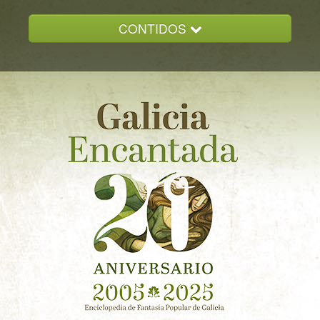
CONTIDOS
INICIO
GALICIA ENCANTADA
DOCUMENTACION
NOVAS
CONTACTO