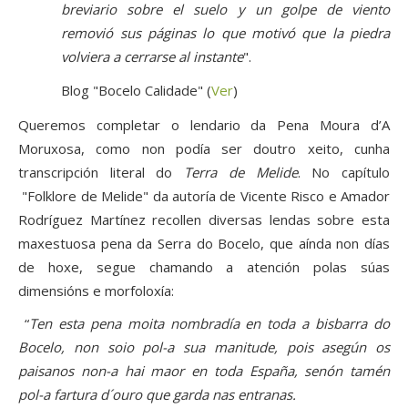
breviario sobre el suelo y un golpe de viento
removió sus páginas lo que motivó que la piedra
volviera a cerrarse al instante
".
Blog "Bocelo Calidade" (
Ver
)
Queremos completar o lendario da Pena Moura d’A
Moruxosa, como non podía ser doutro xeito, cunha
transcripción literal do
Terra de Melide
. No capítulo
"Folklore de Melide" da autoría de Vicente Risco e Amador
Rodríguez Martínez recollen diversas lendas sobre esta
maxestuosa pena da Serra do Bocelo, que aínda non días
de hoxe, segue chamando a atención polas súas
dimensións e morfoloxía:
“
Ten esta pena moita nombradía en toda a bisbarra do
Bocelo, non soio pol-a sua manitude, pois asegún os
paisanos non-a hai maor en toda España, senón tamén
pol-a fartura d´ouro que garda nas entranas.