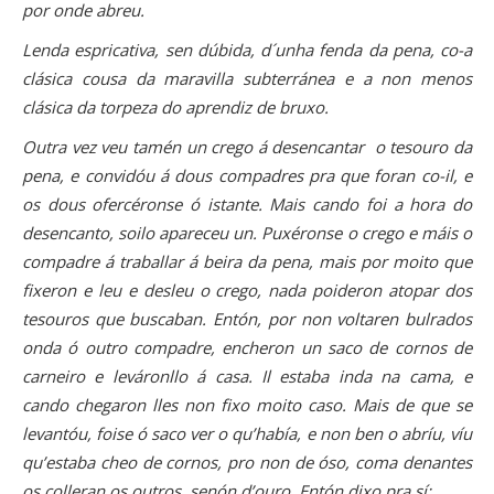
por onde abreu.
Lenda espricativa, sen dúbida, d´unha fenda da pena, co-a
clásica cousa da maravilla subterránea e a non menos
clásica da torpeza do aprendiz de bruxo.
Outra vez veu tamén un crego á desencantar o tesouro da
pena, e convidóu á dous compadres pra que foran co-il, e
os dous ofercéronse ó istante. Mais cando foi a hora do
desencanto, soilo apareceu un. Puxéronse o crego e máis o
compadre á traballar á beira da pena, mais por moito que
fixeron e leu e desleu o crego, nada poideron atopar dos
tesouros que buscaban. Entón, por non voltaren bulrados
onda ó outro compadre, encheron un saco de cornos de
carneiro e leváronllo á casa. Il estaba inda na cama, e
cando chegaron lles non fixo moito caso. Mais de que se
levantóu, foise ó saco ver o qu’había, e non ben o abríu, víu
qu’estaba cheo de cornos, pro non de óso, coma denantes
os colleran os outros, senón d’ouro. Entón dixo pra sí: