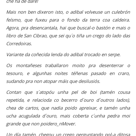
che ha de dare!
Mais non ben dixeron isto, o adibal volveuse un culebrón
feísmo, que fuxeu para o fondo da terra coa caldeira.
Agora, pra desencantala, hai que buscal-o bastón e mais o
libro de San Cibrao, que sei qu´o tiña un crego do lado das
Corredoiras.
Variante da coñecida lenda do adibal trocado en serpe.
Os montañeses traballaron moito pra desenterrar o
tesouro, e algunhas noites téñenas pasado en craro,
sudando pra non atopar máis que desilusiós.
Contan que s´atopóu unha pel de boi (tamén cousa
repetida, e relacioda co becerro d´ouro d´outros lados),
chea de cartos, que nadia poido apreixar, e tamén unha
ucha acugulada d´ouro, mais coberta c´unha pedra moi
grande que non poidero_nMover.
Un día tamén, chegou un crego perguntando pol-a ditosa