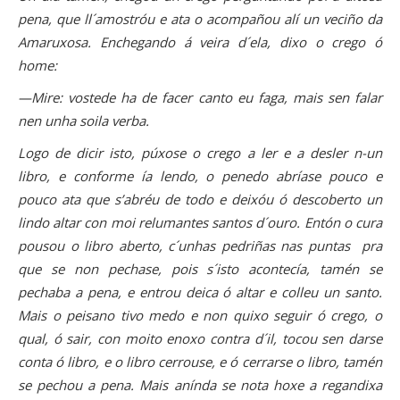
pena, que ll´amostróu e ata o acompañou alí un veciño da
Amaruxosa. Enchegando á veira d´ela, dixo o crego ó
home:
—Mire: vostede ha de facer canto eu faga, mais sen falar
nen unha soila verba.
Logo de dicir isto, púxose o crego a ler e a desler n-un
libro, e conforme ía lendo, o penedo abríase pouco e
pouco ata que s’abréu de todo e deixóu ó descoberto un
lindo altar con moi relumantes santos d´ouro. Entón o cura
pousou o libro aberto, c´unhas pedriñas nas puntas pra
que se non pechase, pois s´isto acontecía, tamén se
pechaba a pena, e entrou deica ó altar e colleu un santo.
Mais o peisano tivo medo e non quixo seguir ó crego, o
qual, ó sair, con moito enoxo contra d´il, tocou sen darse
conta ó libro, e o libro cerrouse, e ó cerrarse o libro, tamén
se pechou a pena. Mais anínda se nota hoxe a regandixa