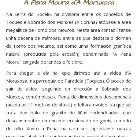
A Pena Moura d'A Moruxosa
Na Serra do Bocelo, na divisoria entre os concellos de
Toques e Sobrado dos Monxes (A Coruña) atópase a área
megalítica de Forno dos Mouros. Nesta área contabilízanse
unha decena de mámoas, entre as que destaca o dolmen
do Forno dos Mouros, así como unha formación granítica
natural (producida pola erosión) denominada "A Pena
Moura" cargada de lendas e folclore.
Para chegar a ela hai que dirixirse ata a aldea d'A
Moruxosa, na parroquia de Paradela (Toques). Ó pouco de
sair da aldea, seguindo en dirección a Sobrado dos
Monxes, contémplase a Pena, de dimensións descomunais
(acada os 11 metros de altura) e feitura ovoide, xa que se
trata dun bolo de granito de liñas redondeadas, que
descansa sobre un encame erosionado de gneis, a modo
de niño. Xunto á Pena, na cara sur, aprécianse outras
penas encabalgadas conformando un amplo abrigo natural.