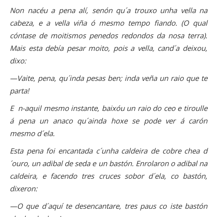
Non nacéu a pena alí, senón qu´a trouxo unha vella na
cabeza, e a vella viña ó mesmo tempo fiando. (O qual
cóntase de moitismos penedos redondos da nosa terra).
Mais esta debía pesar moito, pois a vella, cand´a deixou,
dixo:
—Vaite, pena, qu´inda pesas ben; inda veña un raio que te
parta!
E n-aquil mesmo instante, baixóu un raio do ceo e tiroulle
á pena un anaco qu´ainda hoxe se pode ver á carón
mesmo d´ela.
Esta pena foi encantada c´unha caldeira de cobre chea d
´ouro, un adibal de seda e un bastón. Enrolaron o adibal na
caldeira, e facendo tres cruces sobor d´ela, co bastón,
dixeron:
—O que d´aquí te desencantare, tres paus co iste bastón