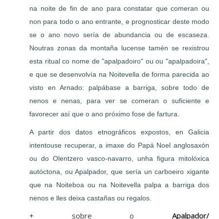
na noite de fin de ano para constatar que comeran ou
non para todo o ano entrante, e prognosticar deste modo
se o ano novo sería de abundancia ou de escaseza.
Noutras zonas da montaña lucense tamén se rexistrou
esta ritual co nome de "apalpadoiro" ou ou "apalpadoira",
e que se desenvolvía na Noitevella de forma parecida ao
visto en Arnado: palpábase a barriga, sobre todo de
nenos e nenas, para ver se comeran o suficiente e
favorecer así que o ano próximo fose de fartura.
A partir dos datos etnográficos expostos, en Galicia
intentouse recuperar, a imaxe do Papá Noel anglosaxón
ou do Olentzero vasco-navarro, unha figura mitolóxica
autóctona, ou Apalpador, que sería un carboeiro xigante
que na Noiteboa ou na Noitevella palpa a barriga dos
nenos e lles deixa castañas ou regalos.
+ sobre o
Apalpador/