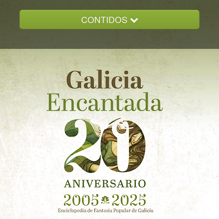
CONTIDOS
INICIO
GALICIA ENCANTADA
DOCUMENTACION
NOVAS
CONTACTO