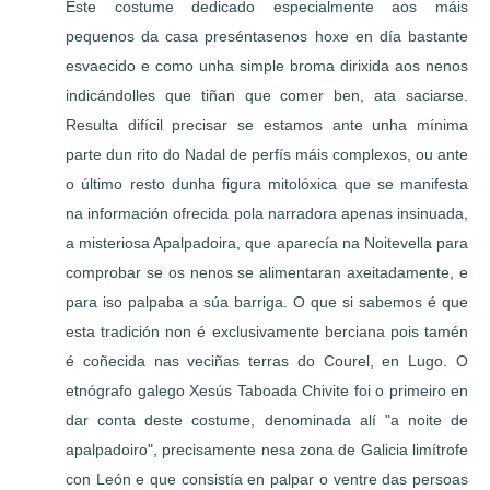
Este costume dedicado especialmente aos máis
pequenos da casa preséntasenos hoxe en día bastante
esvaecido e como unha simple broma dirixida aos nenos
indicándolles que tiñan que comer ben, ata saciarse.
Resulta difícil precisar se estamos ante unha mínima
parte dun rito do Nadal de perfís máis complexos, ou ante
o último resto dunha figura mitolóxica que se manifesta
na información ofrecida pola narradora apenas insinuada,
a misteriosa Apalpadoira, que aparecía na Noitevella para
comprobar se os nenos se alimentaran axeitadamente, e
para iso palpaba a súa barriga. O que si sabemos é que
esta tradición non é exclusivamente berciana pois tamén
é coñecida nas veciñas terras do Courel, en Lugo. O
etnógrafo galego Xesús Taboada Chivite foi o primeiro en
dar conta deste costume, denominada alí "a noite de
apalpadoiro", precisamente nesa zona de Galicia limítrofe
con León e que consistía en palpar o ventre das persoas