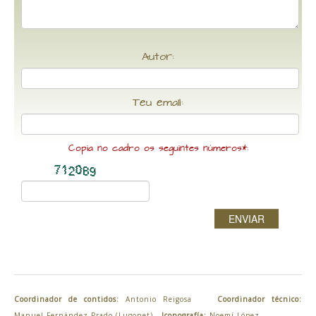
Autor:
Teu email:
Copia no cadro os seguintes números*:
ENVIAR
Coordinador de contidos:
Antonio Reigosa
Coordinador técnico:
Manuel Fernández Prado (Lugonet)
Iconografía:
Noemí López