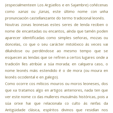
(especialmenteen Los Argüellos e en Sajambre) coñécenas
como
xanas
ou
jianas
, este último nome con unha
pronunciación castellanizante do termo tradicional leonés.
Noutras zonas leonesas estes seres de lenda reciben o
nome de encantadas ou encantos, aínda que tamén poden
aparecer identificadas como simples señoras, mozas ou
doncelas, co que o seu carácter mitolóxico ás veces vai
diluíndose ou perdéndose ao mesmo tempo que se
esquecen as lendas que se refiren a certos lugares onde a
tradición lles atribúe a súa morada; en calquera caso, o
nome leonés máis estendido é o de mora (ou moura en
leonés occidental e en galego).
Como ocorre cos míticos mouros ou moros leoneses, dos
que xa tratamos algo en artigos anteriores, nada ten que
ver este nome co das mulleres musulmás históricas, pois a
súa orixe hai que relacionala co culto ás ninfas da
Antigüidade clásica, espíritos divinos que residían nos