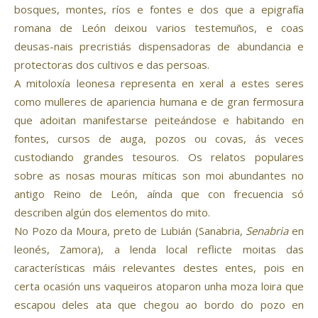
bosques, montes, ríos e fontes e dos que a epigrafía
romana de León deixou varios testemuños, e coas
deusas-nais precristiás dispensadoras de abundancia e
protectoras dos cultivos e das persoas.
A mitoloxía leonesa representa en xeral a estes seres
como mulleres de apariencia humana e de gran fermosura
que adoitan manifestarse peiteándose e habitando en
fontes, cursos de auga, pozos ou covas, ás veces
custodiando grandes tesouros. Os relatos populares
sobre as nosas mouras míticas son moi abundantes no
antigo Reino de León, aínda que con frecuencia só
describen algún dos elementos do mito.
No Pozo da Moura, preto de Lubián (Sanabria,
Senabria
en
leonés, Zamora), a lenda local reflicte moitas das
características máis relevantes destes entes, pois en
certa ocasión uns vaqueiros atoparon unha moza loira que
escapou deles ata que chegou ao bordo do pozo en