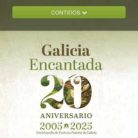
CONTIDOS
INICIO
GALICIA ENCANTADA
DOCUMENTACION
NOVAS
CONTACTO