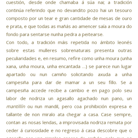
cuestión, desde onde chamaba á súa nai; a tradición
continúa referindo que no devandito pozo hai un tesouro
composto por un tear e gran cantidade de mesas de ouro
e prata, e que todas as mañás ao amencer saía a moura do
fondo para sentarse nunha pedra a peitearse.
Con todo, a tradición máis repetida no ámbito leonés
sobre estas mulleres sobrenaturais presenta outras
peculiaridades e, en resumo, refire como unha moura (unha
xana, unha moura, unha encantada …) se parece nun lugar
apartado ou nun camiño solicitando axuda a unha
campesiña para dar de mamar a un seu fillo. Se a
campesiña accede recibe a cambio e en pago polo seu
labor de nodriza un agasallo agachado nun pano, un
mantillín
ou nun mandil, pero coa prohibición expresa e
tallante de non miralo ata chegar a casa. Case sempre,
contan as nosas lendas, a improvisada nodriza remata por
ceder á curiosidade e no regreso á casa descobre que o