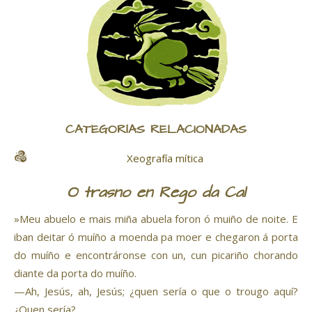
CATEGORÍAS RELACIONADAS
Xeografía mítica
O trasno en Rego da Cal
»Meu abuelo e mais miña abuela foron ó muiño de noite. E
iban deitar ó muíño a moenda pa moer e chegaron á porta
do muíño e encontráronse con un, cun picariño chorando
diante da porta do muíño.
—Ah, Jesús, ah, Jesús; ¿quen sería o que o trougo aquí?
¿Quen sería?