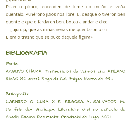
Pillan o pícaro, encenden de lume no muíño e veña
quentalo. Puñérono ¡Dios nos libre! E, desque o tiveron ben
quente e que o fardaron ben, botou a andar e dixo:
—¡Jujurujú, que as miñas nenas me quentaron o cu!
E era o trasno que se puxo daquela figura».
BIBLIOGRAFÍA
Fonte:
ARQUIVO CHAIRA: Transcrición da versión oral ATILANO
RIVAS (96 anos), Rego da Cal, Galgao. Marzo de 1993.
Bibliografía:
CARNERO, O., CUBA, X. R., REIGOSA, A., SALVADOR, M.,
Da fala dos brañegos. Literatura oral do concello de
Abadín, Excma. Deputación Provincial de Lugo, 2004