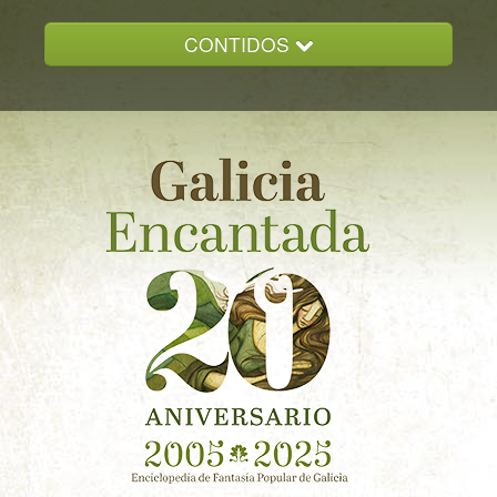
CONTIDOS
INICIO
GALICIA ENCANTADA
DOCUMENTACION
NOVAS
CONTACTO