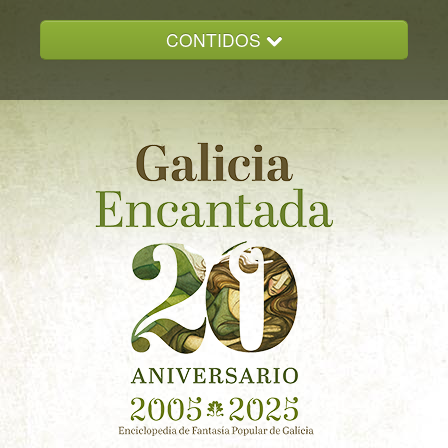
CONTIDOS
INICIO
GALICIA ENCANTADA
DOCUMENTACION
NOVAS
CONTACTO