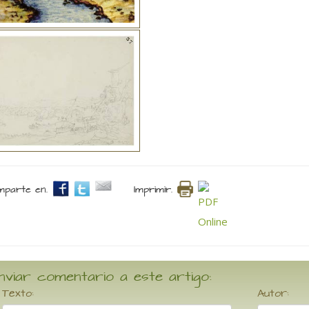
parte en.
Imprimir.
nviar comentario a este artigo:
Texto:
Autor: