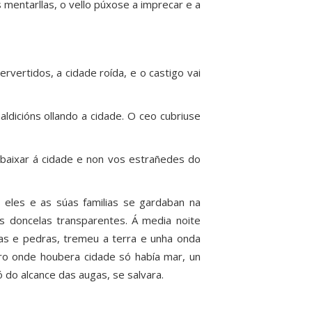
 mentarllas, o vello púxose a imprecar e a
rvertidos, a cidade roída, e o castigo vai
ldicións ollando a cidade. O ceo cubriuse
baixar á cidade e non vos estrañedes do
 eles e as súas familias se gardaban na
das doncelas transparentes. Á media noite
as e pedras, tremeu a terra e unha onda
ro onde houbera cidade só había mar, un
 do alcance das augas, se salvara.