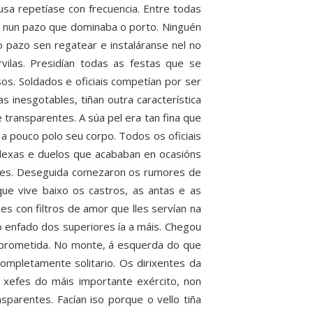
usa repetíase con frecuencia. Entre todas
an nun pazo que dominaba o porto. Ninguén
o pazo sen regatear e instaláranse nel no
ilas. Presidían todas as festas que se
os. Soldados e oficiais competían por ser
s inesgotables, tiñan outra característica
ransparentes. A súa pel era tan fina que
a pouco polo seu corpo. Todos os oficiais
elexas e duelos que acababan en ocasións
des. Deseguida comezaron os rumores de
ue vive baixo os castros, as antas e as
es con filtros de amor que lles servían na
 enfado dos superiores ía a máis. Chegou
prometida. No monte, á esquerda do que
completamente solitario. Os dirixentes da
do xefes do máis importante exército, non
sparentes. Facían iso porque o vello tiña