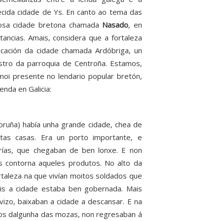
cida cidade de Ys. En canto ao tema das
riosa cidade bretona chamada
Nasado
, en
ancias. Amais, considera que a fortaleza
cación da cidade chamada Ardóbriga, un
stro da parroquia de Centroña. Estamos,
moi presente no lendario popular bretón,
enda en Galicia:
uña) había unha grande cidade, chea de
ltas casas. Era un porto importante, e
rías, que chegaban de ben lonxe. E non
s contorna aqueles produtos. No alto da
ortaleza na que vivían moitos soldados que
ois a cidade estaba ben gobernada. Mais
zo, baixaban a cidade a descansar. E na
dos dalgunha das mozas, non regresaban á