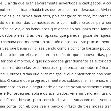
re. E aínda que eran severamente advertidos e castigados, a co
mulleres da cidade había tres que eran as máis desexadas. Viví
ecía as súas orixes familiares, pois chegaran de fóra, mercaran 
io da maior das comodidades e con moitos criados para serv
edían na vila, e os banquetes que daban no seu pazo eran famos
vidados a eles. E as tres rapazas, que parecían gozar de riqueza
 chamaba enormemente a atención de todos. Eran practicamente t
a vez que bebían viño íase vendo como a cor tinta baixaba pouco 
aban tolos por elas, e esa era a razón de que houbese rifas, p
 feridos e mortos, o que incomodaba grandemente ás autorida
 as tres doncelas eran mouras e pertencían ao pobo máxico q
tes. E outros dicían que eran meigas, e que enfeitizaban aos hom
ida. O caso é que progresivamente os soldados ían a menos, e o
momento no que a seguridade da cidade se viu seriamente com
e é Pontedeume, sobre os acantilados, vivía un vello ermitán, 
ade fórono buscar, para consultarlle a súa situación: que, sen
ían contar con el, pois caera baixo o influxo de tres mozas tran