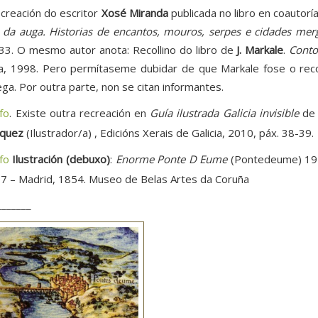
creación do escritor
Xosé Miranda
publicada no libro en coautorí
r da auga. Historias de encantos, mouros, serpes e cidades mer
33. O mesmo autor anota: Recollino do libro de
J. Markale
.
Conto
a, 1998. Pero permítaseme dubidar de que Markale fose o rec
ega. Por outra parte, non se citan informantes.
nfo
. Existe outra recreación en
Guía ilustrada Galicia invisible
d
quez
(Ilustrador/a) , Edicións Xerais de Galicia, 2010, páx. 38-39.
nfo
Ilustración (debuxo)
:
Enorme Ponte D Eume
(Pontedeume) 19
7 – Madrid, 1854. Museo de Belas Artes da Coruña
_______