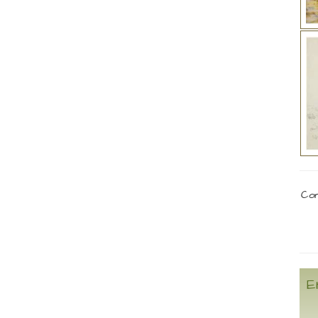
Com
E