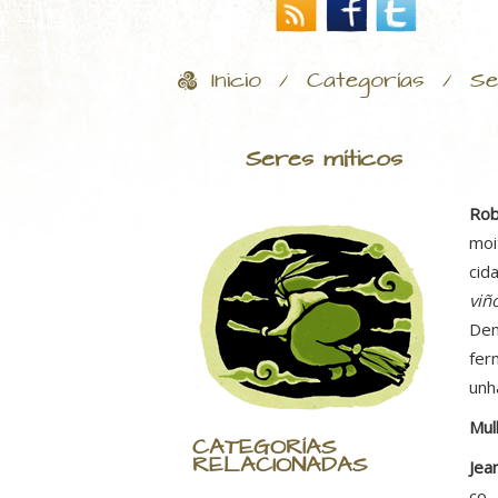
Inicio
Categorías
Se
/
/
Seres míticos
Rob
moi
cid
viñ
Dem
fer
unh
Mul
CATEGORÍAS
RELACIONADAS
Jea
co 