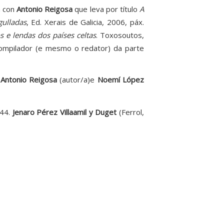
a con
Antonio Reigosa
que leva por título
A
gulladas
, Ed. Xerais de Galicia, 2006, páx.
s e lendas dos países celtas
. Toxosoutos,
ompilador (e mesmo o redator) da parte
e
Antonio Reigosa
(autor/a)e
Noemí López
44.
Jenaro Pérez Villaamil y Duget
(Ferrol,