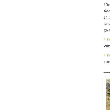
*Re
flo
31-
Noi
gal
+ i
Váz
+ i
180
___