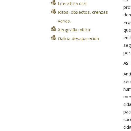
Literatura oral
pro
Ritos, obxectos, crenzas
don
varias..
Erq
Xeografía mítica
que
enc
Galicia desaparecida
seg
per
AS
Ant
xen
num
men
cid
pac
suc
cid