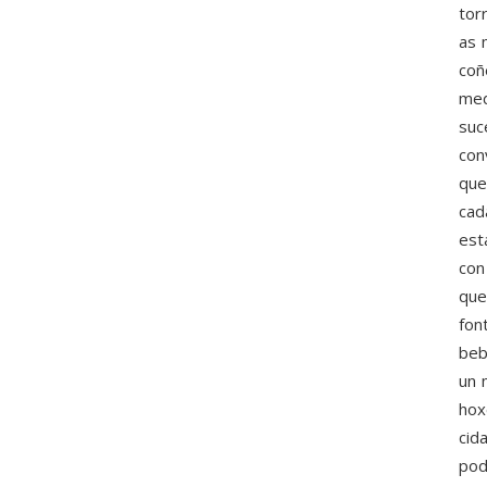
tor
as 
coñ
med
suc
con
que
cad
est
con
que
fon
beb
un 
hox
cid
pod