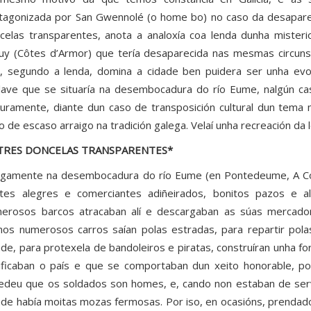
tagonizada por San Gwennolé (o home bo) no caso da desapare
celas transparentes, anota a analoxía coa lenda dunha miste
uy (Côtes d’Armor) que tería desaparecida nas mesmas circunst
, segundo a lenda, domina a cidade ben puidera ser unha evo
lave que se situaría na desembocadura do río Eume, nalgún ca
uramente, diante dun caso de transposición cultural dun tema 
o de escaso arraigo na tradición galega. Velaí unha recreación da l
 TRES DONCELAS TRANSPARENTES*
igamente na desembocadura do río Eume (en Pontedeume, A Cor
tes alegres e comerciantes adiñeirados, bonitos pazos e a
erosos barcos atracaban alí e descargaban as súas mercado
os numerosos carros saían polas estradas, para repartir pola
ade, para protexela de bandoleiros e piratas, construíran unha f
ificaban o país e que se comportaban dun xeito honorable, p
edeu que os soldados son homes, e, cando non estaban de servi
ade había moitas mozas fermosas. Por iso, en ocasións, prenda