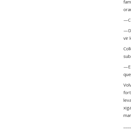
fam
orar
—Co
—De
vir 
Col
sub
—Es
que
Vol
for
lev
xig
mar
___