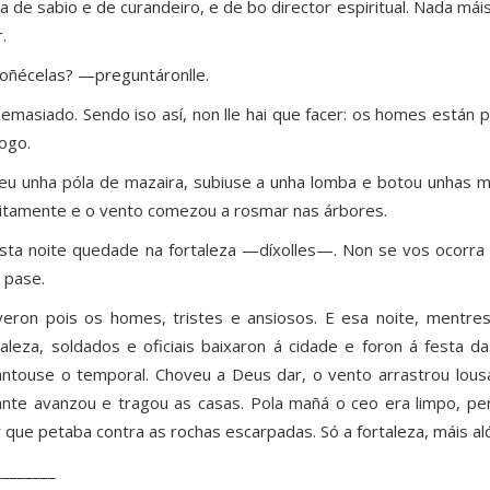
a de sabio e de curandeiro, e de bo director espiritual. Nada máis
.
ñécelas? —preguntáronlle.
masiado. Sendo iso así, non lle hai que facer: os homes están pe
logo.
leu unha póla de mazaira, subiuse a unha lomba e botou unhas ma
itamente e o vento comezou a rosmar nas árbores.
ta noite quedade na fortaleza —díxolles—. Non se vos ocorra 
 pase.
veron pois os homes, tristes e ansiosos. E esa noite, mentres
taleza, soldados e oficiais baixaron á cidade e foron á festa 
antouse o temporal. Choveu a Deus dar, o vento arrastrou lous
ante avanzou e tragou as casas. Pola mañá o ceo era limpo, pe
 que petaba contra as rochas escarpadas. Só a fortaleza, máis aló
________