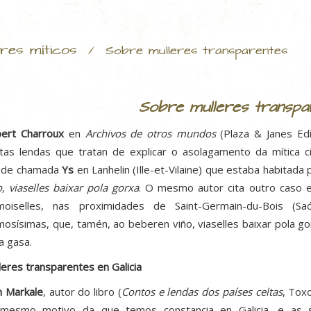
res míticos
/
Sobre mulleres transparentes
Sobre mulleres transpa
ert Charroux
en
Archivos de otros mundos
(Plaza & Janes Edit
tas lendas que tratan de explicar o asolagamento da mítica 
ade chamada
Ys
en Lanhelin (Ille-et-Vilaine) que estaba habitada
o, viaselles baixar pola gorxa
. O mesmo autor cita outro caso e
oiselles, nas proximidades de Saint-Germain-du-Bois (Sa
mosísimas, que, tamén, ao beberen viño, viaselles baixar pola go
a gasa.
leres transparentes en Galicia
n Markale
, autor do libro (
Contos e lendas dos países celtas
, Tox
mesmo motivo da que temos constancia en Galicia, e as s