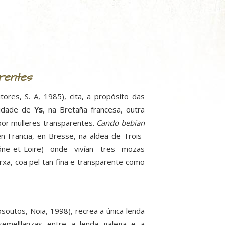
rentes
ores, S. A, 1985), cita, a propósito das
cidade de
Ys
, na Bretaña francesa, outra
 por mulleres transparentes.
Cando bebían
n Francia, en Bresse, na aldea de Trois-
óne-et-Loire) onde vivían tres mozas
rxa, coa pel tan fina e transparente como
osoutos, Noia, 1998), recrea a única lenda
emelllanzas entre a lenda galega e a