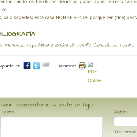
 entón cando os herdeiros decidiron poñer aquel letreiro tan 
ivo.
s, xa o sabedes; esta casa NON SE VENDE porque ten (tiña) pan
BLIOGRAFÍA
E MÉNDEZ, Pepe,
Mitos e lendas de Tomiño
, Concello de Tomiño,
parte en.
Imprimir.
nviar comentario a este artigo:
Texto:
Autor:
Teu email: