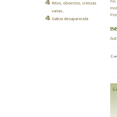
Foi
Ritos, obxectos, crenzas
mot
varias..
Poi
Galicia desaparecida
BI
GUD
Com
E