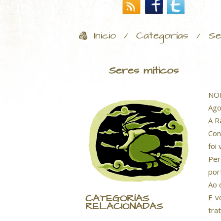
Inicio
Categorías
Se
/
/
Seres míticos
NON
Ago
A R
Con
foi
Per
por
Ao 
CATEGORÍAS
E v
RELACIONADAS
tra