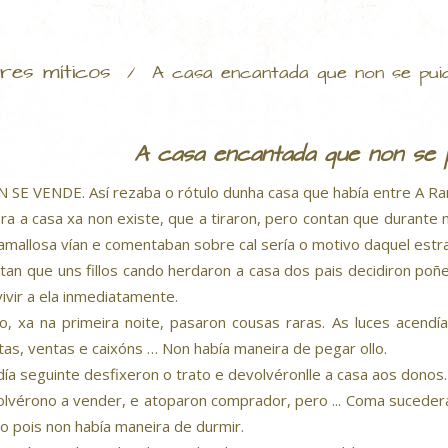
res míticos
/
A casa encantada que non se pui
A casa encantada que non se 
 SE VENDE. Así rezaba o rótulo dunha casa que había entre A Ram
ra a casa xa non existe, que a tiraron, pero contan que durante
amallosa vían e comentaban sobre cal sería o motivo daquel estr
tan que uns fillos cando herdaron a casa dos pais decidiron po
 vivir a ela inmediatamente.
o, xa na primeira noite, pasaron cousas raras. As luces acend
tas, ventas e caixóns … Non había maneira de pegar ollo.
día seguinte desfixeron o trato e devolvéronlle a casa aos donos.
olvérono a vender, e atoparon comprador, pero ... Coma sucedera
to pois non había maneira de durmir.