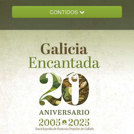
CONTIDOS
INICIO
GALICIA ENCANTADA
DOCUMENTACION
NOVAS
CONTACTO