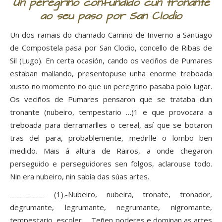
Un peregrino confundido cun tronante
ao seu paso por San Clodio
Un dos ramais do chamado Camiño de Inverno a Santiago
de Compostela pasa por San Clodio, concello de Ribas de
Sil (Lugo). En certa ocasión, cando os veciños de Pumares
estaban mallando, presentopuse unha enorme treboada
xusto no momento no que un peregrino pasaba polo lugar.
Os veciños de Pumares pensaron que se trataba dun
tronante (nubeiro, tempestario …)1 e que provocara a
treboada para derramarlles o cereal, así que se botaron
tras del para, probablemente, medirlle o lombo ben
medido. Mais á altura de Rairos, a onde chegaron
perseguido e perseguidores sen folgos, aclarouse todo.
Nin era nubeiro, nin sabía das súas artes.
__________ (1).-Nubeiro, nubeira, tronate, tronador,
degrumante, legrumante, negrumante, nigromante,
tempestario, escoler … Teñen poderes e dominan as artes