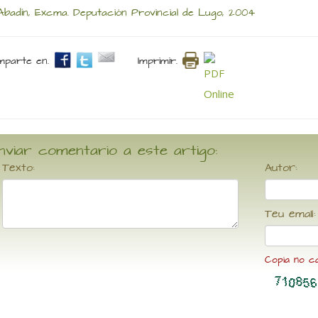
Abadín, Excma. Deputación Provincial de Lugo, 2004
parte en.
Imprimir.
nviar comentario a este artigo:
Texto:
Autor:
Teu email:
Copia no c