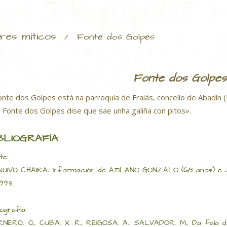
res míticos
/
Fonte dos Golpes
Fonte dos Golpes
onte dos Golpes está na parroquia de Fraiás, concello de Abadín (
 Fonte dos Golpes dise que sae unha galiña con pitos».
BLIOGRAFÍA
te:
UIVO CHAIRA: Información de ATILANO GONZALO (68 anos) e 
1993.
iografía:
NERO, O., CUBA, X. R., REIGOSA, A., SALVADOR, M., Da fala do