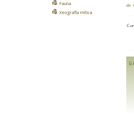
Fauna
de 
Xeografía mítica
Com
E