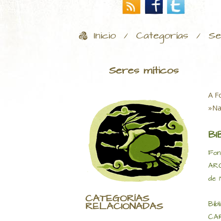
Inicio
Categorías
Se
/
/
Seres míticos
A F
»Na
BI
Fon
ARQ
de 
CATEGORÍAS
Bibl
RELACIONADAS
CAR