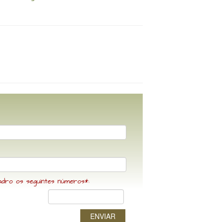
adro os seguintes números*:
ENVIAR