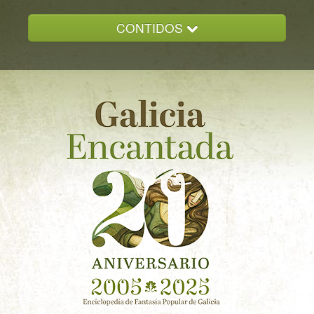
CONTIDOS
INICIO
GALICIA ENCANTADA
DOCUMENTACION
NOVAS
CONTACTO