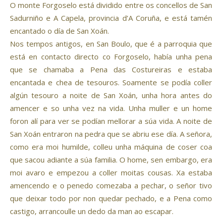
O monte Forgoselo está dividido entre os concellos de San
Sadurniño e A Capela, provincia d’A Coruña, e está tamén
encantado o día de San Xoán.
Nos tempos antigos, en San Boulo, que é a parroquia que
está en contacto directo co Forgoselo, había unha pena
que se chamaba a Pena das Costureiras e estaba
encantada e chea de tesouros. Soamente se podía coller
algún tesouro a noite de San Xoán, unha hora antes do
amencer e so unha vez na vida. Unha muller e un home
foron alí para ver se podían mellorar a súa vida. A noite de
San Xoán entraron na pedra que se abriu ese día. A señora,
como era moi humilde, colleu unha máquina de coser coa
que sacou adiante a súa familia. O home, sen embargo, era
moi avaro e empezou a coller moitas cousas. Xa estaba
amencendo e o penedo comezaba a pechar, o señor tivo
que deixar todo por non quedar pechado, e a Pena como
castigo, arrancoulle un dedo da man ao escapar.