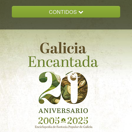
CONTIDOS
INICIO
GALICIA ENCANTADA
DOCUMENTACION
NOVAS
CONTACTO