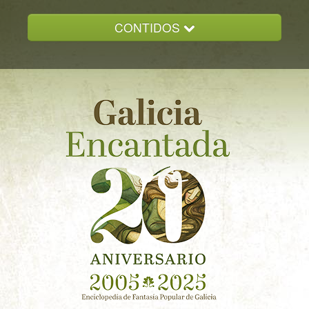
CONTIDOS
INICIO
GALICIA ENCANTADA
DOCUMENTACION
NOVAS
CONTACTO