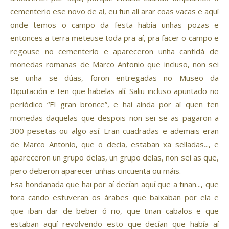
cementerio ese novo de aí, eu fun alí arar coas vacas e aquí
onde temos o campo da festa había unhas pozas e
entonces a terra meteuse toda pra aí, pra facer o campo e
regouse no cementerio e apareceron unha cantidá de
monedas romanas de Marco Antonio que incluso, non sei
se unha se dúas, foron entregadas no Museo da
Diputación e ten que habelas alí. Saliu incluso apuntado no
periódico “El gran bronce”, e hai aínda por aí quen ten
monedas daquelas que despois non sei se as pagaron a
300 pesetas ou algo así. Eran cuadradas e ademais eran
de Marco Antonio, que o decía, estaban xa selladas..., e
apareceron un grupo delas, un grupo delas, non sei as que,
pero deberon aparecer unhas cincuenta ou máis.
Esa hondanada que hai por aí decían aquí que a tiñan..., que
fora cando estuveran os árabes que baixaban por ela e
que iban dar de beber ó rio, que tiñan cabalos e que
estaban aquí revolvendo esto que decían que había aí