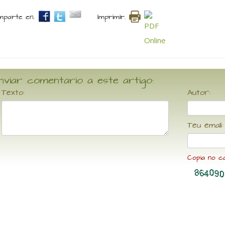
parte en.
Imprimir.
nviar comentario a este artigo:
Texto:
Autor:
Teu email:
Copia no c