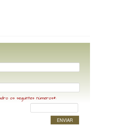
adro os seguintes números*:
ENVIAR