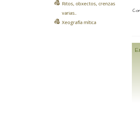
Ritos, obxectos, crenzas
Com
varias..
Xeografía mítica
E