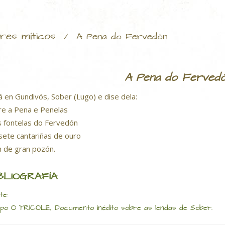
res míticos
/
A Pena do Fervedón
A Pena do Ferved
á en Gundivós, Sober (Lugo) e dise dela:
re a Pena e Penelas
s fontelas do Fervedón
 sete cantariñas de ouro
n de gran pozón.
BLIOGRAFÍA
te:
po O TRÍCOLE, Documento inédito sobre as lendas de Sober.