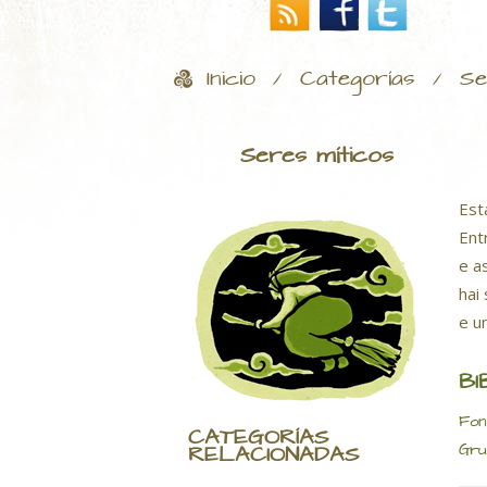
Inicio
Categorías
Se
/
/
Seres míticos
Est
Ent
e a
hai
e u
BI
Fon
CATEGORÍAS
Gru
RELACIONADAS