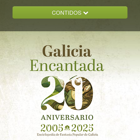
CONTIDOS
INICIO
GALICIA ENCANTADA
DOCUMENTACION
NOVAS
CONTACTO