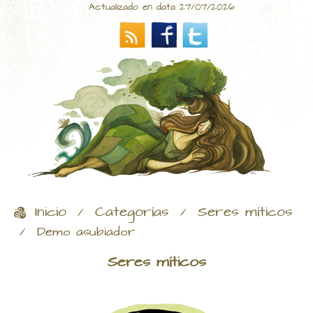
Actualizado en data 27/07/2026
Inicio
Categorías
Seres míticos
/
/
/
Demo asubiador
Seres míticos