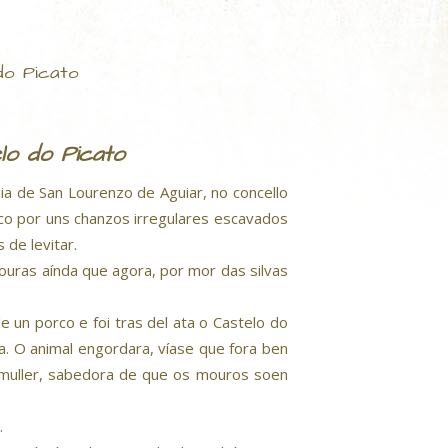
do Picato
lo do Picato
a de San Lourenzo de Aguiar, no concello
ico por uns chanzos irregulares escavados
de levitar.
uras aínda que agora, por mor das silvas
 un porco e foi tras del ata o Castelo do
a. O animal engordara, víase que fora ben
 A muller, sabedora de que os mouros soen
.